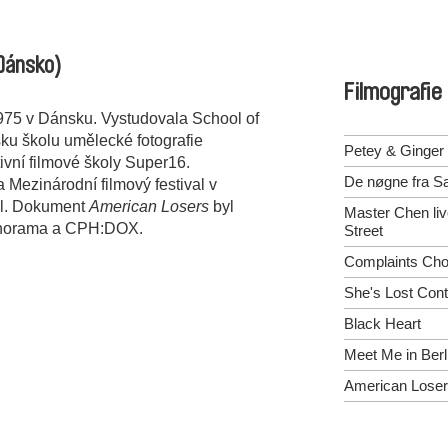
Dánsko)
Filmografie
975 v Dánsku. Vystudovala School of
ku školu umělecké fotografie
Petey & Ginger
ivní filmové školy Super16.
De nøgne fra S
 Mezinárodní filmový festival v
al. Dokument
American Losers
byl
Master Chen li
anorama a CPH:DOX.
Street
Complaints Cho
She's Lost Cont
Black Heart
Meet Me in Berl
American Lose