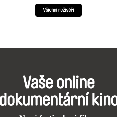
Všichni režiséři
Vaše online
dokumentární kin