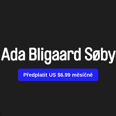
Ada Bligaard Søby
Předplatit US $6.99 měsíčně