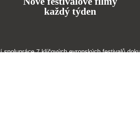
Nové festivalové filmy
každý týden
čí spolupráce 7 klíčových evropských festivalů do
anice dokumentárního filmu, propagovat jeho rozma
filmy.
Členové Doc Alliance