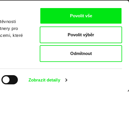
Povolit vše
těvnosti
tnery pro
Povolit výběr
kumentárního filmu sdružených do Doc
acemi, které
nitost a podporovat kvalitní autorské
Odmítnout
Zobrazit detaily