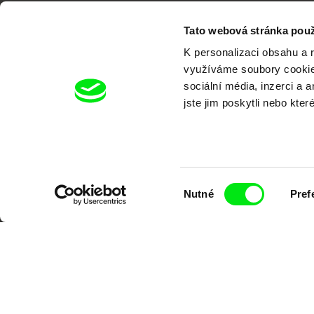
Tato webová stránka použ
K personalizaci obsahu a 
využíváme soubory cookie.
Portál DAFilms.cz je výsledkem tvůr
sociální média, inzerci a 
jste jim poskytli nebo kter
Alliance. Naším cílem je posouvat hr
Výběr
Nutné
Pref
souhlasu