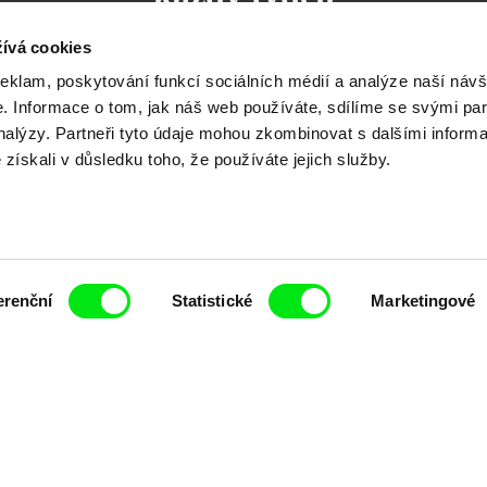
ívá cookies
reklam, poskytování funkcí sociálních médií a analýze naší návš
 Informace o tom, jak náš web používáte, sdílíme se svými par
čí spolupráce 7 klíčových evropských festivalů do
analýzy. Partneři tyto údaje mohou zkombinovat s dalšími inform
é získali v důsledku toho, že používáte jejich služby.
anice dokumentárního filmu, propagovat jeho rozma
filmy.
Členové Doc Alliance
erenční
Statistické
Marketingové