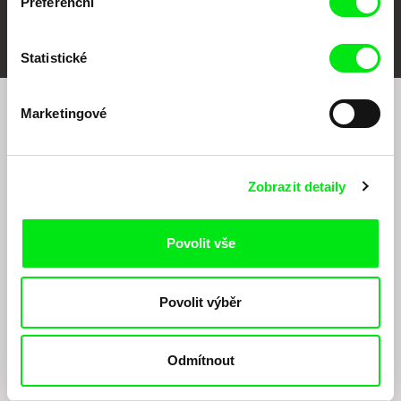
Preferenční
FIDMarseille
MFDF Ji.hlava
Visions du Réel
Statistické
Marketingové
Chcete být pravidelně informováni o našem
filmovém programu?
Zobrazit detaily
Povolit vše
Povolit výběr
Odesláním registrace k Newsletteru souhlasím se zasíláním obchodních sdělení
elektronickými prostředky a souvisejícím zpracováním osobních údajů pro účely
zasílání Newsletteru Doc-Air Distribution s.r.o. a potvrzuji, že jsem si přečetl(a)
Odmítnout
Zásady zpracování osobních údajů
, textu rozumím a souhlasím s ním, přičemž
beru na vědomí práva zde uvedená, zejména právo na námitky proti provádění
přímého marketingu.