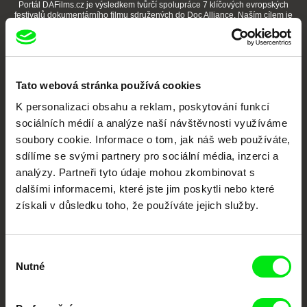
Portál DAFilms.cz je výsledkem tvůrčí spolupráce 7 klíčových evropských
festivalů dokumentárního filmu sdružených do Doc Alliance. Naším cílem je
posouvat hranice dokumentárního filmu, propagovat jeho rozmanitost a
podporovat kvalitní autorské filmy.
Členové Doc Alliance
Tato webová stránka používá cookies
K personalizaci obsahu a reklam, poskytování funkcí
sociálních médií a analýze naší návštěvnosti využíváme
soubory cookie. Informace o tom, jak náš web používáte,
sdílíme se svými partnery pro sociální média, inzerci a
analýzy. Partneři tyto údaje mohou zkombinovat s
CPH:DOX
Doclisboa
Millennium Docs
DOK Leipzig
dalšími informacemi, které jste jim poskytli nebo které
Against Gravity
získali v důsledku toho, že používáte jejich služby.
Výběr
Nutné
souhlasu