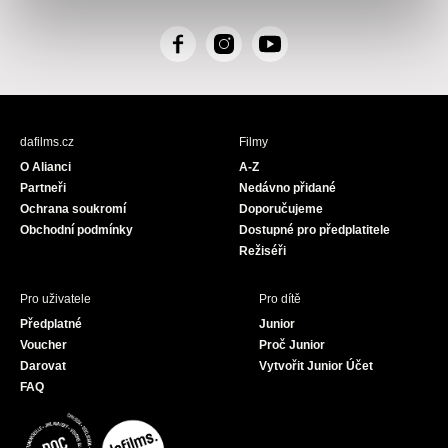
F
I
Y
a
n
o
c
s
u
e
t
T
b
a
u
dafilms.cz
Filmy
o
g
b
O Alianci
A-Z
o
r
e
Partneři
Nedávno přidané
k
a
Ochrana soukromí
Doporučujeme
m
Obchodní podmínky
Dostupné pro předplatitele
Režiséři
Pro uživatele
Pro dítě
Předplatné
Junior
Voucher
Proč Junior
Darovat
Vytvořit Junior Účet
FAQ