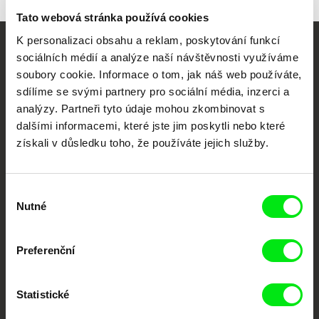
Tato webová stránka používá cookies
K personalizaci obsahu a reklam, poskytování funkcí
Vaše online
sociálních médií a analýze naší návštěvnosti využíváme
soubory cookie. Informace o tom, jak náš web používáte,
dokumentární kino
sdílíme se svými partnery pro sociální média, inzerci a
analýzy. Partneři tyto údaje mohou zkombinovat s
Nové festivalové filmy
dalšími informacemi, které jste jim poskytli nebo které
každý týden
získali v důsledku toho, že používáte jejich služby.
Portál DAFilms.cz je výsledkem tvůrčí spolupráce 7 klíčových evropských
Výběr
festivalů dokumentárního filmu sdružených do Doc Alliance. Naším cílem je
posouvat hranice dokumentárního filmu, propagovat jeho rozmanitost a
Nutné
souhlasu
podporovat kvalitní autorské filmy.
Členové Doc Alliance
Preferenční
Statistické