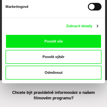
Marketingové
CPH:DOX
Doclisboa
Millennium Docs
DOK Leipzig
Against Gravity
Zobrazit detaily
Povolit vše
Povolit výběr
FIDMarseille
MFDF Ji.hlava
Visions du Réel
Odmítnout
Chcete být pravidelně informováni o našem
filmovém programu?