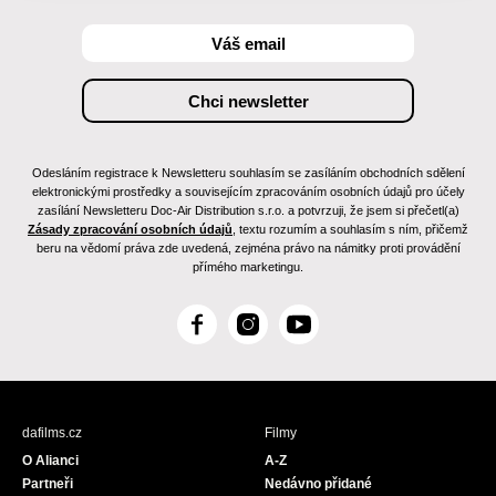
Odesláním registrace k Newsletteru souhlasím se zasíláním obchodních sdělení
elektronickými prostředky a souvisejícím zpracováním osobních údajů pro účely
zasílání Newsletteru Doc-Air Distribution s.r.o. a potvrzuji, že jsem si přečetl(a)
Zásady zpracování osobních údajů
, textu rozumím a souhlasím s ním, přičemž
beru na vědomí práva zde uvedená, zejména právo na námitky proti provádění
přímého marketingu.
F
I
Y
a
n
o
c
s
u
e
t
T
b
a
u
dafilms.cz
Filmy
o
g
b
O Alianci
A-Z
o
r
e
Partneři
Nedávno přidané
k
a