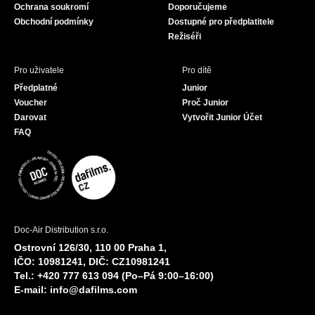
Ochrana soukromí
Doporučujeme
m
Obchodní podmínky
Dostupné pro předplatitele
Režiséři
Pro uživatele
Pro dítě
Předplatné
Junior
Voucher
Proč Junior
Darovat
Vytvořit Junior Účet
FAQ
Doc-Air Distribution s.r.o.
Ostrovní 126/30, 110 00 Praha 1,
IČO: 10981241, DIČ: CZ10981241
Tel.: +420 777 613 094 (Po–Pá 9:00–16:00)
E-mail:
info@dafilms.com