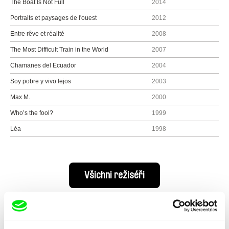
The Boat Is Not Full
2014
Portraits et paysages de l'ouest
2012
Entre rêve et réalité
2008
The Most Difficult Train in the World
2007
Chamanes del Ecuador
2004
Soy pobre y vivo lejos
2003
Max M.
2000
Who’s the fool?
1999
Léa
1998
Všichni režiséři