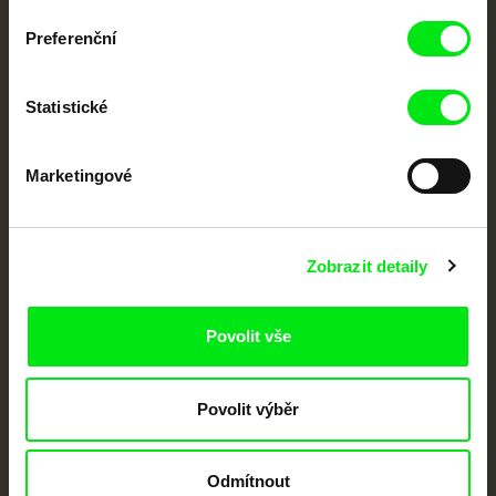
každý týden
Preferenční
Portál DAFilms.cz je výsledkem tvůrčí spolupráce 7 klíčových evropských
festivalů dokumentárního filmu sdružených do Doc Alliance. Naším cílem je
Statistické
posouvat hranice dokumentárního filmu, propagovat jeho rozmanitost a
podporovat kvalitní autorské filmy.
Členové Doc Alliance
Marketingové
Zobrazit detaily
Povolit vše
CPH:DOX
Doclisboa
Millennium Docs
DOK Leipzig
Against Gravity
Povolit výběr
Odmítnout