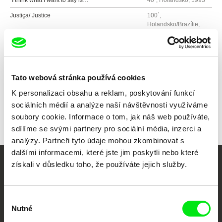
“I think what I want to say is…”
40´, Holandsko, 1993
Justiça/ Justice
100´,
Holandsko/Brazílie,
2004
Tato webová stránka používá cookies
Všichni režiséři
K personalizaci obsahu a reklam, poskytování funkcí
sociálních médií a analýze naší návštěvnosti využíváme
soubory cookie. Informace o tom, jak náš web používáte,
sdílíme se svými partnery pro sociální média, inzerci a
analýzy. Partneři tyto údaje mohou zkombinovat s
dalšími informacemi, které jste jim poskytli nebo které
získali v důsledku toho, že používáte jejich služby.
Vaše online
dokumentární kino
Výběr
Nutné
souhlasu
Nové festivalové filmy