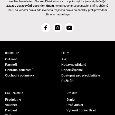
zasílání Newsletteru Doc-Air Distribution s.r.o. a potvrzuji, že jsem si přečetl(a)
Zásady zpracování osobních údajů
, textu rozumím a souhlasím s ním, přičemž
beru na vědomí práva zde uvedená, zejména právo na námitky proti provádění
přímého marketingu.
F
I
Y
a
n
o
c
s
u
e
t
T
b
a
u
dafilms.cz
Filmy
o
g
b
O Alianci
A-Z
o
r
e
Partneři
Nedávno přidané
k
a
Ochrana soukromí
Doporučujeme
m
Obchodní podmínky
Dostupné pro předplatitele
Režiséři
Pro uživatele
Pro dítě
Předplatné
Junior
Voucher
Proč Junior
Darovat
Vytvořit Junior Účet