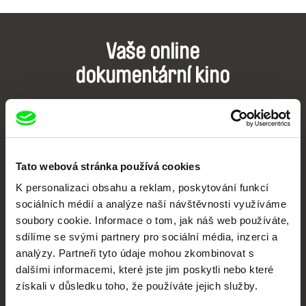
Vaše online
dokumentární kino
Nové festivalové filmy
každý týden
Tato webová stránka používá cookies
Portál DAFilms.cz je výsledkem tvůrčí spolupráce 7 klíčových evropských
festivalů dokumentárního filmu sdružených do Doc Alliance. Naším cílem je
K personalizaci obsahu a reklam, poskytování funkcí
posouvat hranice dokumentárního filmu, propagovat jeho rozmanitost a
podporovat kvalitní autorské filmy.
sociálních médií a analýze naší návštěvnosti využíváme
Členové Doc Alliance
soubory cookie. Informace o tom, jak náš web používáte,
sdílíme se svými partnery pro sociální média, inzerci a
analýzy. Partneři tyto údaje mohou zkombinovat s
dalšími informacemi, které jste jim poskytli nebo které
získali v důsledku toho, že používáte jejich služby.