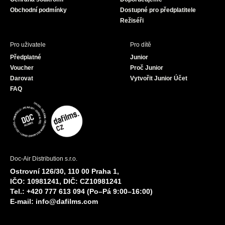
m
Obchodní podmínky
Dostupné pro předplatitele
Režiséři
Pro uživatele
Pro dítě
Předplatné
Junior
Voucher
Proč Junior
Darovat
Vytvořit Junior Účet
FAQ
Doc-Air Distribution s.r.o.
Ostrovní 126/30, 110 00 Praha 1,
IČO: 10981241, DIČ: CZ10981241
Tel.: +420 777 613 094 (Po–Pá 9:00–16:00)
E-mail:
info@dafilms.com