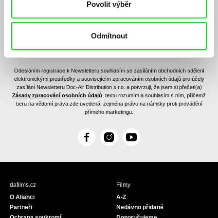
Povolit výběr
Odmítnout
Odesláním registrace k Newsletteru souhlasím se zasíláním obchodních sdělení
elektronickými prostředky a souvisejícím zpracováním osobních údajů pro účely
zasílání Newsletteru Doc-Air Distribution s.r.o. a potvrzuji, že jsem si přečetl(a)
Zásady zpracování osobních údajů
, textu rozumím a souhlasím s ním, přičemž
beru na vědomí práva zde uvedená, zejména právo na námitky proti provádění
přímého marketingu.
F
I
Y
a
n
o
c
s
u
e
t
T
b
a
u
dafilms.cz
Filmy
o
g
b
O Alianci
A-Z
o
r
e
Partneři
Nedávno přidané
k
a
Ochrana soukromí
Doporučujeme