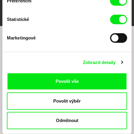
Preferenční
FIDMarseille
MFDF Ji.hlava
Visions du Réel
Statistické
Marketingové
Chcete být pravidelně informováni o našem
filmovém programu?
Zobrazit detaily
Povolit vše
Povolit výběr
Odesláním registrace k Newsletteru souhlasím se zasíláním obchodních sdělení
elektronickými prostředky a souvisejícím zpracováním osobních údajů pro účely
zasílání Newsletteru Doc-Air Distribution s.r.o. a potvrzuji, že jsem si přečetl(a)
Odmítnout
Zásady zpracování osobních údajů
, textu rozumím a souhlasím s ním, přičemž
beru na vědomí práva zde uvedená, zejména právo na námitky proti provádění
přímého marketingu.