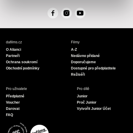
F
I
Y
a
n
o
c
s
u
e
t
T
b
a
u
dafilms.cz
Filmy
o
g
b
O Alianci
A-Z
o
r
e
Partneři
Nedávno přidané
k
a
Ochrana soukromí
Doporučujeme
m
Obchodní podmínky
Dostupné pro předplatitele
Režiséři
Pro uživatele
Pro dítě
Předplatné
Junior
Voucher
Proč Junior
Darovat
Vytvořit Junior Účet
FAQ