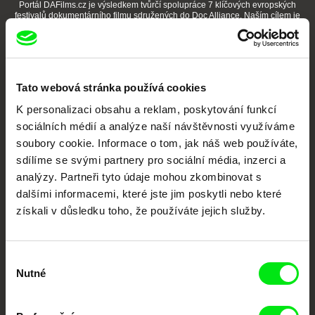
Portál DAFilms.cz je výsledkem tvůrčí spolupráce 7 klíčových evropských
festivalů dokumentárního filmu sdružených do Doc Alliance. Naším cílem je
posouvat hranice dokumentárního filmu, propagovat jeho rozmanitost a
podporovat kvalitní autorské filmy.
Členové Doc Alliance
Tato webová stránka používá cookies
K personalizaci obsahu a reklam, poskytování funkcí
sociálních médií a analýze naší návštěvnosti využíváme
soubory cookie. Informace o tom, jak náš web používáte,
sdílíme se svými partnery pro sociální média, inzerci a
analýzy. Partneři tyto údaje mohou zkombinovat s
CPH:DOX
Doclisboa
Millennium Docs
DOK Leipzig
dalšími informacemi, které jste jim poskytli nebo které
Against Gravity
získali v důsledku toho, že používáte jejich služby.
Výběr
Nutné
souhlasu