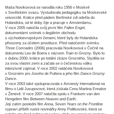
Maša Novikovová se narodila roku 1956 v Moskvě
v Sovětském svazu. Vystudovala pedagogiku na Moskevské
univerzitě. Krátce před pádem Berlínské zdi odešla do
Holandska, od té doby žije a pracuje v Amsterdamu.
V roce 2005 natočila svůj první film
Fallen Engel
,
dokumentární snímek o ilegálním obchodu
s východoevropskými ženami, které byly do Holandska
přivezeny za účelem prostituce. Před natočením snímku
Three Comrades
(2006) pracovala Novikovová v Čečně na
dokumentu Leo de Boera s názvem
Train to Grozny
. Bylo to
v dubnu 2000, krátce po totální zkáze Grozného. Styděla se
za svou vlastní zemi a začala se o čečenskou válku
intenzivně zajímat. V roce 2002 natáčela Novikovová
v Grozném pro Joseho de Puttera a jeho film
Dance Grozny
Dance
.
V roce 2003 také spolupracovala s Amnesty International na
filmu o Lidii Jusupovové, která získala Cenu Martina Ennalse
v Ženevě. V roce 2007 natočila spolu s Frankem van den
Hengelem film
Between Heaven and Earth
.
Její zatím poslední film
Anna, Seven Years on the Frontline
vypraví příběh ruské novinářky Anny Politkovské, která se