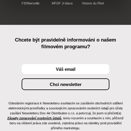
FIDMarseille
MFDF Ji.hlava
Visions du Réel
Chcete být pravidelně informováni o našem
filmovém programu?
Odesláním registrace k Newsletteru souhlasím se zasíláním obchodních sdělení
elektronickými prostředky a souvisejícím zpracováním osobních údajů pro účely
zasílání Newsletteru Doc-Air Distribution s.r.o. a potvrzuji, že jsem si přečetl(a)
Zásady zpracování osobních údajů
, textu rozumím a souhlasím s ním, přičemž
beru na vědomí práva zde uvedená, zejména právo na námitky proti provádění
přímého marketingu.