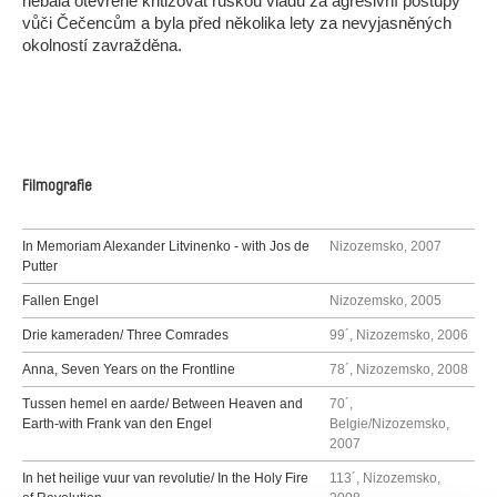
nebála otevřeně kritizovat ruskou vládu za agresivní postupy
vůči Čečencům a byla před několika lety za nevyjasněných
okolností zavražděna.
Filmografie
In Memoriam Alexander Litvinenko - with Jos de
Nizozemsko, 2007
Putter
Fallen Engel
Nizozemsko, 2005
Drie kameraden/ Three Comrades
99´, Nizozemsko, 2006
Anna, Seven Years on the Frontline
78´, Nizozemsko, 2008
Tussen hemel en aarde/ Between Heaven and
70´,
Earth-with Frank van den Engel
Belgie/Nizozemsko,
2007
In het heilige vuur van revolutie/ In the Holy Fire
113´, Nizozemsko,