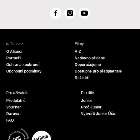
F
I
Y
a
n
o
c
s
u
e
t
T
b
a
u
dafilms.cz
Filmy
o
g
b
O Alianci
A-Z
o
r
e
Partneři
Nedávno přidané
k
a
Ochrana soukromí
Doporučujeme
m
Obchodní podmínky
Dostupné pro předplatitele
Režiséři
Pro uživatele
Pro dítě
Předplatné
Junior
Voucher
Proč Junior
Darovat
Vytvořit Junior Účet
FAQ