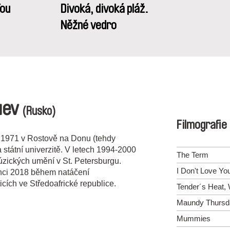
You
Divoká, divoká pláž.
Něžné vedro
uev
(Rusko)
Filmografie
 1971 v Rostově na Donu (tehdy
a státní univerzitě. V letech 1994-2000
The Term
úzických umění v St. Petersburgu.
I Don't Love Yo
nci 2018 během natáčení
cích ve Středoafrické republice.
Tender´s Heat, 
Maundy Thursd
Mummies