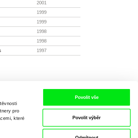
2001
1999
1999
1998
1998
s
1997
Povolit vše
těvnosti
tnery pro
Povolit výběr
acemi, které
Odmítnout