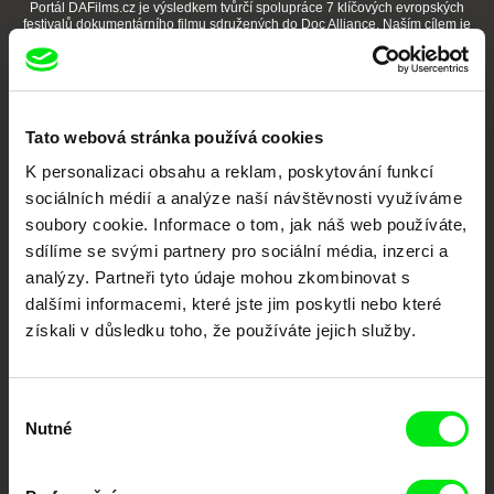
Portál DAFilms.cz je výsledkem tvůrčí spolupráce 7 klíčových evropských
festivalů dokumentárního filmu sdružených do Doc Alliance. Naším cílem je
posouvat hranice dokumentárního filmu, propagovat jeho rozmanitost a
podporovat kvalitní autorské filmy.
Členové Doc Alliance
Tato webová stránka používá cookies
K personalizaci obsahu a reklam, poskytování funkcí
sociálních médií a analýze naší návštěvnosti využíváme
soubory cookie. Informace o tom, jak náš web používáte,
sdílíme se svými partnery pro sociální média, inzerci a
analýzy. Partneři tyto údaje mohou zkombinovat s
CPH:DOX
Doclisboa
Millennium Docs
DOK Leipzig
dalšími informacemi, které jste jim poskytli nebo které
Against Gravity
získali v důsledku toho, že používáte jejich služby.
Výběr
Nutné
souhlasu