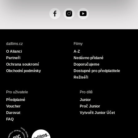
F
I
Y
a
n
o
c
s
u
e
t
T
b
a
u
dafilms.cz
Filmy
o
g
b
O Alianci
A-Z
o
r
e
Partneři
Nedávno přidané
k
a
Ochrana soukromí
Doporučujeme
m
Obchodní podmínky
Dostupné pro předplatitele
Režiséři
Pro uživatele
Pro dítě
Předplatné
Junior
Voucher
Proč Junior
Darovat
Vytvořit Junior Účet
FAQ