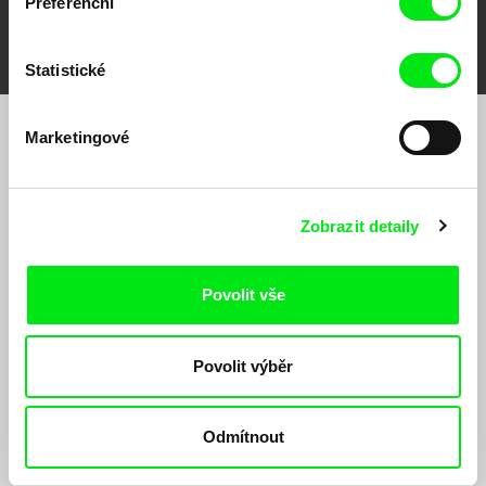
Preferenční
FIDMarseille
MFDF Ji.hlava
Visions du Réel
Statistické
Marketingové
Chcete být pravidelně informováni o našem
filmovém programu?
Zobrazit detaily
Povolit vše
Povolit výběr
Odesláním registrace k Newsletteru souhlasím se zasíláním obchodních sdělení
elektronickými prostředky a souvisejícím zpracováním osobních údajů pro účely
zasílání Newsletteru Doc-Air Distribution s.r.o. a potvrzuji, že jsem si přečetl(a)
Odmítnout
Zásady zpracování osobních údajů
, textu rozumím a souhlasím s ním, přičemž
beru na vědomí práva zde uvedená, zejména právo na námitky proti provádění
přímého marketingu.