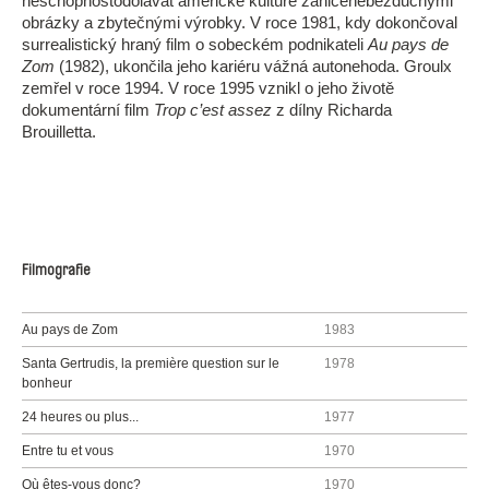
neschopnostodolávat americké kultuře zahlcenébezduchými
obrázky a zbytečnými výrobky. V roce 1981, kdy dokončoval
surrealistický hraný film o sobeckém podnikateli
Au pays de
Zom
(1982), ukončila jeho kariéru vážná autonehoda. Groulx
zemřel v roce 1994. V roce 1995 vznikl o jeho životě
dokumentární film
Trop c’est assez
z dílny Richarda
Brouilletta.
Filmografie
Au pays de Zom
1983
Santa Gertrudis, la première question sur le
1978
bonheur
24 heures ou plus...
1977
Entre tu et vous
1970
Où êtes-vous donc?
1970