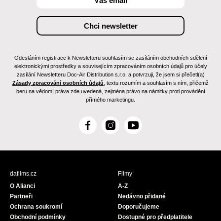
Odesláním registrace k Newsletteru souhlasím se zasíláním obchodních sdělení
elektronickými prostředky a souvisejícím zpracováním osobních údajů pro účely
zasílání Newsletteru Doc-Air Distribution s.r.o. a potvrzuji, že jsem si přečetl(a)
Zásady zpracování osobních údajů
, textu rozumím a souhlasím s ním, přičemž
beru na vědomí práva zde uvedená, zejména právo na námitky proti provádění
přímého marketingu.
F
I
Y
a
n
o
c
s
u
e
t
T
b
a
u
dafilms.cz
Filmy
o
g
b
O Alianci
A-Z
o
r
e
Partneři
Nedávno přidané
k
a
Ochrana soukromí
Doporučujeme
m
Obchodní podmínky
Dostupné pro předplatitele