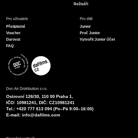
Režiséři
Pro uživatele
Pro dítě
Předplatné
Junior
Voucher
Proč Junior
Darovat
Vytvořit Junior Účet
FAQ
Doc-Air Distribution s.r.o.
Ostrovní 126/30, 110 00 Praha 1,
IČO: 10981241, DIČ: CZ10981241
Tel.: +420 777 613 094 (Po–Pá 9:00–16:00)
E-mail:
info@dafilms.com