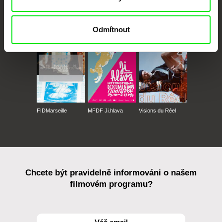
CPH:DOX
Doclisboa
Millennium Docs
DOK Leipzig
Against Gravity
Odmítnout
FIDMarseille
MFDF Ji.hlava
Visions du Réel
Chcete být pravidelně informováni o našem
filmovém programu?