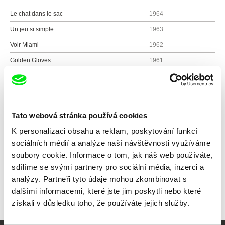
Le chat dans le sac
1964
Un jeu si simple
1963
Voir Miami
1962
Golden Gloves
1961
Normetal
1960
La France sur un caillou
1960
Les raquetteurs
1958
Tato webová stránka používá cookies
K personalizaci obsahu a reklam, poskytování funkcí
sociálních médií a analýze naší návštěvnosti využíváme
Všichni režiséři
soubory cookie. Informace o tom, jak náš web používáte,
sdílíme se svými partnery pro sociální média, inzerci a
analýzy. Partneři tyto údaje mohou zkombinovat s
dalšími informacemi, které jste jim poskytli nebo které
získali v důsledku toho, že používáte jejich služby.