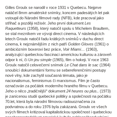
Gilles Groulx se narodil v roce 1931 v Quebecu. Nejprve
natáčel 8mm amatérské snímky, koncem padesátých let pak
vstoupil do Národní filmové rady (NFB), kde pracoval jako
střihač a později režisér. Jeho první dokument
Les
Raquetteurs
(1958), který natočil spolu s Michelem Braultem,
se stal mezníkem ve vývoji direct cinema. V následujících
letech Groulx natočil řadu krátkých snímků v duchu direct
cinema, k nejznámějším z nich patří
Golden Gloves
(1961) o
ambiciózním boxerovi bez práce,
Voir Miami…
(1963),
analyzující quebeckou fascinaci americkou kulturou a zároveň
odpor k ní, či
Un jeu simple
(1965), film o hokeji. V roce 1963
Groulx natočil celovečerní snímek
Le Chat dans le sac
(1964)
snoubící dokumentární formu se sebereferenčními postupy
nové vlny, kde zachytil současná témata, jako je
nacionalismus, feminismus či marxismus. Film je často
označován za počátek moderního hraného filmu v Quebecu.
Jeho o něco „tradičnější“ dokument
24 heures ou plus..
(1973)
je zanícenou studií quebecké politiky a společnosti na počátku
70.let, která byla národní filmovou radouoznačena za
podvratnou a do roku 1976 byla zakázaná. Groulx ve všech
svých filmech kritizoval kapitalistickou společnost i quebeckou