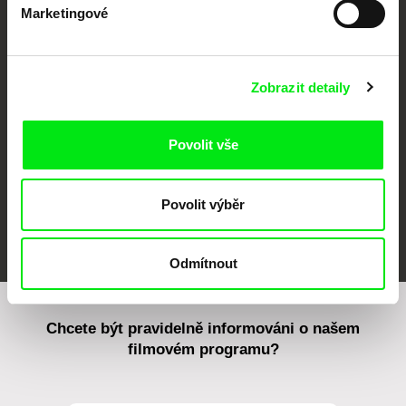
Marketingové
CPH:DOX
Doclisboa
Millennium Docs
DOK Leipzig
Against Gravity
Zobrazit detaily
Povolit vše
Povolit výběr
FIDMarseille
MFDF Ji.hlava
Visions du Réel
Odmítnout
Chcete být pravidelně informováni o našem
filmovém programu?