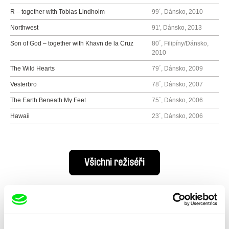
R – together with Tobias Lindholm
99´, Dánsko, 2010
Northwest
91', Dánsko, 2013
Son of God – together with Khavn de la Cruz
80´, Filipíny/Dánsko,
2010
The Wild Hearts
79´, Dánsko, 2009
Vesterbro
78´, Dánsko, 2007
The Earth Beneath My Feet
75´, Dánsko, 2006
Hawaii
23´, Dánsko, 2006
Všichni režiséři