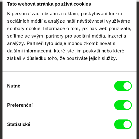
Tato webová stránka používá cookies
K personalizaci obsahu a reklam, poskytování funkcí
Vaše online
sociálních médií a analýze naší návštěvnosti využíváme
dokumentární kino
soubory cookie. Informace o tom, jak náš web používáte,
sdílíme se svými partnery pro sociální média, inzerci a
analýzy. Partneři tyto údaje mohou zkombinovat s
Nové festivalové filmy
dalšími informacemi, které jste jim poskytli nebo které
každý týden
získali v důsledku toho, že používáte jejich služby.
Portál DAFilms.cz je výsledkem tvůrčí spolupráce 7 klíčových evropských
festivalů dokumentárního filmu sdružených do Doc Alliance. Naším cílem je
Výběr
posouvat hranice dokumentárního filmu, propagovat jeho rozmanitost a
Nutné
podporovat kvalitní autorské filmy.
souhlasu
Členové Doc Alliance
Preferenční
Statistické