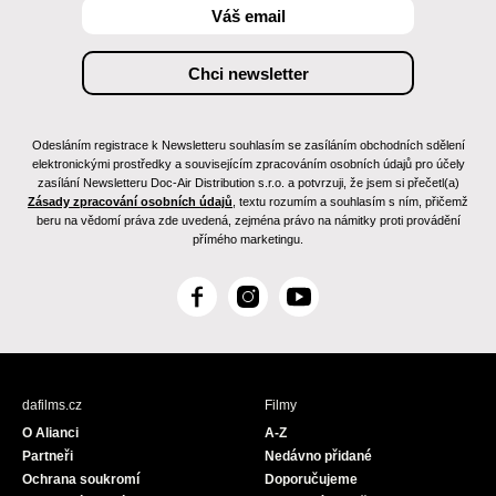
Odesláním registrace k Newsletteru souhlasím se zasíláním obchodních sdělení
elektronickými prostředky a souvisejícím zpracováním osobních údajů pro účely
zasílání Newsletteru Doc-Air Distribution s.r.o. a potvrzuji, že jsem si přečetl(a)
Zásady zpracování osobních údajů
, textu rozumím a souhlasím s ním, přičemž
beru na vědomí práva zde uvedená, zejména právo na námitky proti provádění
přímého marketingu.
F
I
Y
a
n
o
c
s
u
e
t
T
b
a
u
dafilms.cz
Filmy
o
g
b
O Alianci
A-Z
o
r
e
Partneři
Nedávno přidané
k
a
Ochrana soukromí
Doporučujeme
m