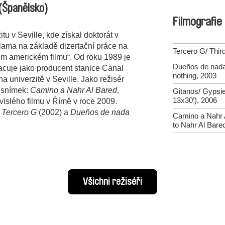
(Španělsko)
Filmografie
u v Seville, kde získal doktorát v
lama na základě dizertační práce na
Tercero G/ Thir
ém americkém filmu“. Od roku 1989 je
Dueños de nada
acuje jako producent stanice Canal
nothing, 2003
a univerzitě v Seville. Jako režisér
í snímek:
Camino a Nahr Al Bared
,
Gitanos/ Gypsie
13x30’), 2006
vislého filmu v Římě v roce 2009.
í
Tercero G
(2002) a
Dueños de nada
Camino a Nahr 
to Nahr Al Bare
Všichni režiséři