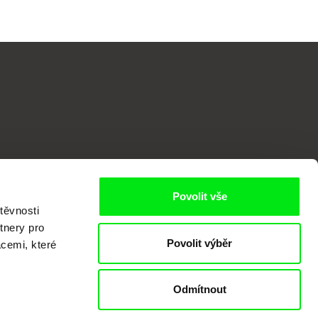
o
Povolit vše
těvnosti
tnery pro
Povolit výběr
acemi, které
Odmítnout