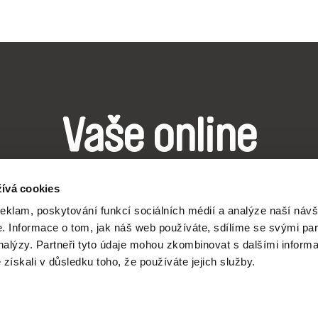
Vaše online
dokumentární kin
ívá cookies
reklam, poskytování funkcí sociálních médií a analýze naší návš
Nové festivalové filmy
 Informace o tom, jak náš web používáte, sdílíme se svými par
analýzy. Partneři tyto údaje mohou zkombinovat s dalšími inform
každý týden
é získali v důsledku toho, že používáte jejich služby.