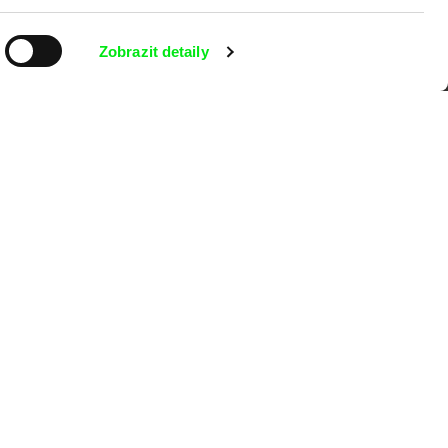
kumentárního filmu sdružených do Doc
Zobrazit detaily
nitost a podporovat kvalitní autorské
MFDF Ji.hlava
Visions du Réel