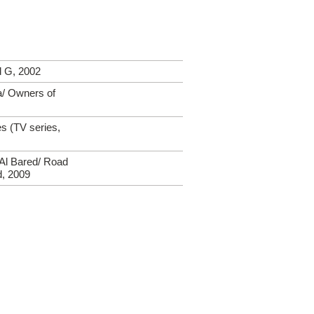
d G, 2002
/ Owners of
s (TV series,
Al Bared/ Road
d, 2009