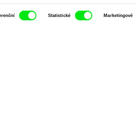
čí spolupráce 7 klíčových evropských festivalů do
erenční
Statistické
Marketingové
anice dokumentárního filmu, propagovat jeho rozma
filmy.
Členové Doc Alliance
lennium Docs Against
DOK Leipzig
FIDMarseille
vity