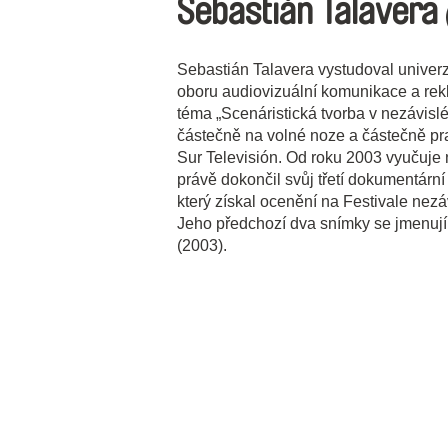
Sebastián Talavera
Sebastián Talavera vystudoval univerzit
oboru audiovizuální komunikace a rek
téma „Scenáristická tvorba v nezávisl
částečně na volné noze a částečně pr
Sur Televisión. Od roku 2003 vyučuje n
právě dokončil svůj třetí dokumentárn
který získal ocenění na Festivale nezá
Jeho předchozí dva snímky se jmenuj
(2003).