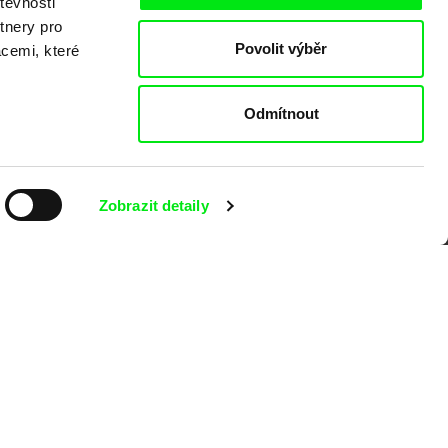
těvnosti
tnery pro
o
Povolit výběr
acemi, které
Odmítnout
Zobrazit detaily
kumentárního filmu sdružených do Doc
nitost a podporovat kvalitní autorské