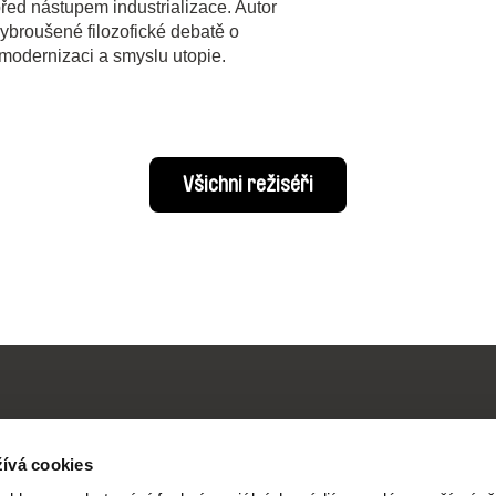
řed nástupem industrializace. Autor
vybroušené filozofické debatě o
modernizaci a smyslu utopie.
Všichni režiséři
ívá cookies
Vaše online