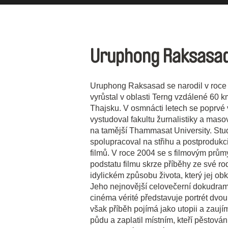
Uruphong Raksasa
Uruphong Raksasad se narodil v roce 
vyrůstal v oblasti Terng vzdálené 60
Thajsku. V osmnácti letech se poprvé 
vystudoval fakultu žurnalistiky a maso
na tamější Thammasat University. Stu
spolupracoval na střihu a postprodukc
filmů. V roce 2004 se s filmovým průmy
podstatu filmu skrze příběhy ze své ro
idylickém způsobu života, který jej obk
Jeho nejnovější celovečerní dokudra
cinéma vérité představuje portrét dvou 
však příběh pojímá jako utopii a zaují
půdu a zaplatil místním, kteří pěstován