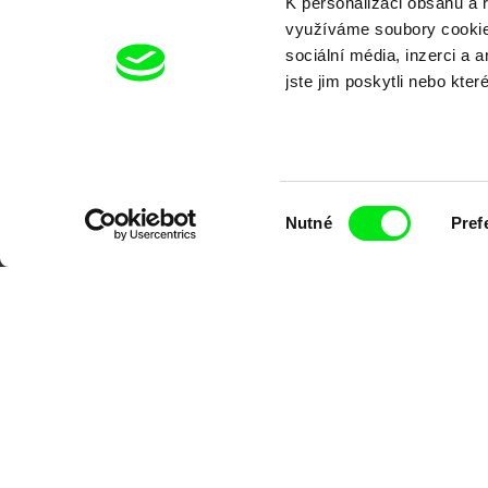
K personalizaci obsahu a 
využíváme soubory cookie.
sociální média, inzerci a 
jste jim poskytli nebo kter
Výběr
Nutné
Pref
souhlasu
Portál DAFilms.cz je výsledkem tvůr
Alliance. Naším cílem je posouvat hr