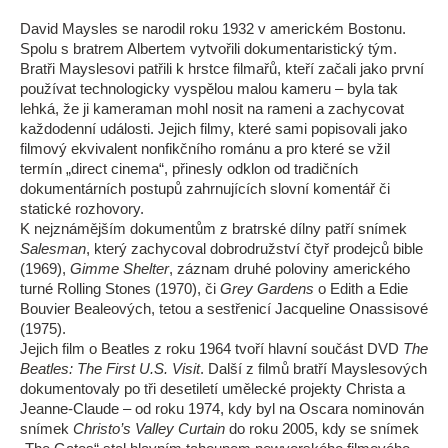
David Maysles se narodil roku 1932 v americkém Bostonu.
Spolu s bratrem Albertem vytvořili dokumentaristický tým.
Bratři Mayslesovi patřili k hrstce filmařů, kteří začali jako první
používat technologicky vyspělou malou kameru – byla tak
lehká, že ji kameraman mohl nosit na rameni a zachycovat
každodenní události. Jejich filmy, které sami popisovali jako
filmový ekvivalent nonfikčního románu a pro které se vžil
termín „direct cinema“, přinesly odklon od tradičních
dokumentárních postupů zahrnujících slovní komentář či
statické rozhovory.
K nejznámějším dokumentům z bratrské dílny patří snímek
Salesman
, který zachycoval dobrodružství čtyř prodejců bible
(1969),
Gimme Shelter
, záznam druhé poloviny amerického
turné Rolling Stones (1970), či
Grey Gardens
o Edith a Edie
Bouvier Bealeových, tetou a sestřenicí Jacqueline Onassisové
(1975).
Jejich film o Beatles z roku 1964 tvoří hlavní součást DVD
The
Beatles: The First U.S. Visit
. Další z filmů bratří Mayslesových
dokumentovaly po tři desetiletí umělecké projekty Christa a
Jeanne-Claude – od roku 1974, kdy byl na Oscara nominován
snímek
Christo’s Valley Curtain
do roku 2005, kdy se snímek