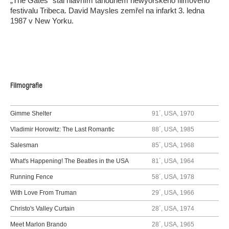
„The Gates“ stal hlavním tahounem newyorského filmového
festivalu Tribeca. David Maysles zemřel na infarkt 3. ledna
1987 v New Yorku.
Filmografie
Gimme Shelter
91´, USA, 1970
Vladimir Horowitz: The Last Romantic
88´, USA, 1985
Salesman
85´, USA, 1968
What's Happening! The Beatles in the USA
81´, USA, 1964
Running Fence
58´, USA, 1978
With Love From Truman
29´, USA, 1966
Christo's Valley Curtain
28´, USA, 1974
Meet Marlon Brando
28´, USA, 1965