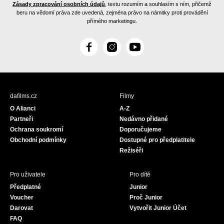
Zásady zpracování osobních údajů
, textu rozumím a souhlasím s ním, přičemž
beru na vědomí práva zde uvedená, zejména právo na námitky proti provádění
přímého marketingu.
F
I
Y
a
n
o
c
s
u
e
t
T
b
a
u
dafilms.cz
Filmy
o
g
b
O Alianci
A-Z
o
r
e
Partneři
Nedávno přidané
k
a
Ochrana soukromí
Doporučujeme
m
Obchodní podmínky
Dostupné pro předplatitele
Režiséři
Pro uživatele
Pro dítě
Předplatné
Junior
Voucher
Proč Junior
Darovat
Vytvořit Junior Účet
FAQ