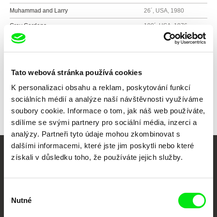
Muhammad and Larry
26´, USA, 1980
Grey Gardens
100´, USA, 1976
Všichni režiséři
Tato webová stránka používá cookies
K personalizaci obsahu a reklam, poskytování funkcí
sociálních médií a analýze naší návštěvnosti využíváme
soubory cookie. Informace o tom, jak náš web používáte,
sdílíme se svými partnery pro sociální média, inzerci a
analýzy. Partneři tyto údaje mohou zkombinovat s
dalšími informacemi, které jste jim poskytli nebo které
získali v důsledku toho, že používáte jejich služby.
Vaše online
dokumentární kino
Výběr
Nutné
Nové festivalové filmy
souhlasu
každý týden