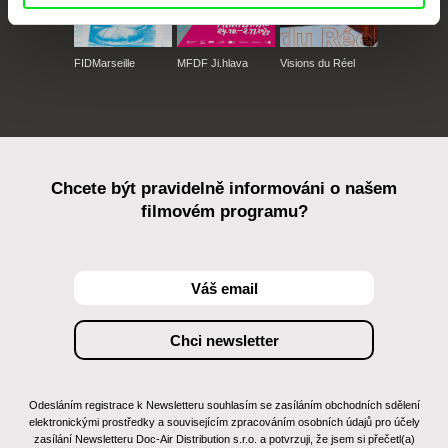
FIDMarseille
MFDF Ji.hlava
Visions du Réel
Chcete být pravidelně informováni o našem
filmovém programu?
Odesláním registrace k Newsletteru souhlasím se zasíláním obchodních sdělení
elektronickými prostředky a souvisejícím zpracováním osobních údajů pro účely
zasílání Newsletteru Doc-Air Distribution s.r.o. a potvrzuji, že jsem si přečetl(a)