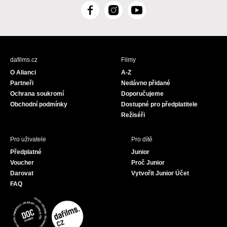
F
I
Y
a
n
o
c
s
u
e
t
T
b
a
u
dafilms.cz
Filmy
o
g
b
O Alianci
A-Z
o
r
e
Partneři
Nedávno přidané
k
a
Ochrana soukromí
Doporučujeme
m
Obchodní podmínky
Dostupné pro předplatitele
Režiséři
Pro uživatele
Pro dítě
Předplatné
Junior
Voucher
Proč Junior
Darovat
Vytvořit Junior Účet
FAQ