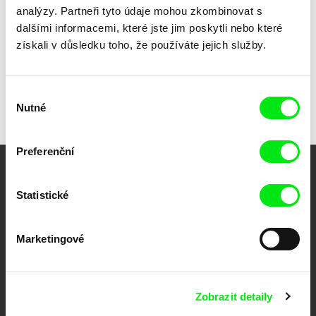
analýzy. Partneři tyto údaje mohou zkombinovat s
dalšími informacemi, které jste jim poskytli nebo které
získali v důsledku toho, že používáte jejich služby.
Všichni režiséři
Výběr
Nutné
souhlasu
Preferenční
Vaše online
Statistické
dokumentární kino
Marketingové
Nové festivalové filmy
každý týden
Zobrazit detaily
Portál DAFilms.cz je výsledkem tvůrčí spolupráce 7 klíčových evropských
festivalů dokumentárního filmu sdružených do Doc Alliance. Naším cílem je