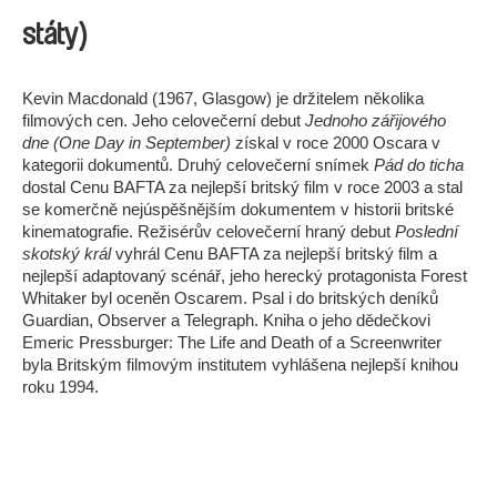
státy)
Kevin Macdonald (1967, Glasgow) je držitelem několika
filmových cen. Jeho celovečerní debut
Jednoho zářijového
dne (One Day in September)
získal v roce 2000 Oscara v
kategorii dokumentů. Druhý celovečerní snímek
Pád do ticha
dostal Cenu BAFTA za nejlepší britský film v roce 2003 a stal
se komerčně nejúspěšnějším dokumentem v historii britské
kinematografie. Režisérův celovečerní hraný debut
Poslední
skotský král
vyhrál Cenu BAFTA za nejlepší britský film a
nejlepší adaptovaný scénář, jeho herecký protagonista Forest
Whitaker byl oceněn Oscarem. Psal i do britských deníků
Guardian, Observer a Telegraph. Kniha o jeho dědečkovi
Emeric Pressburger: The Life and Death of a Screenwriter
byla Britským filmovým institutem vyhlášena nejlepší knihou
roku 1994.