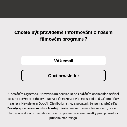
Chcete být pravidelně informováni o našem
filmovém programu?
Odesláním registrace k Newsletteru souhlasím se zasíláním obchodních sdělení
elektronickými prostředky a souvisejícím zpracováním osobních údajů pro účely
zasílání Newsletteru Doc-Air Distribution s.r.o. a potvrzuji, že jsem si přečetl(a)
Zásady zpracování osobních údajů
, textu rozumím a souhlasím s ním, přičemž
beru na vědomí práva zde uvedená, zejména právo na námitky proti provádění
přímého marketingu.