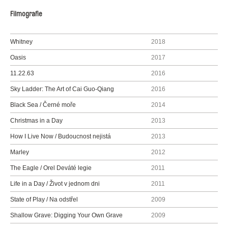
Filmografie
Whitney
2018
Oasis
2017
11.22.63
2016
Sky Ladder: The Art of Cai Guo-Qiang
2016
Black Sea / Černé moře
2014
Christmas in a Day
2013
How I Live Now / Budoucnost nejistá
2013
Marley
2012
The Eagle / Orel Deváté legie
2011
Life in a Day / Život v jednom dni
2011
State of Play / Na odstřel
2009
Shallow Grave: Digging Your Own Grave
2009