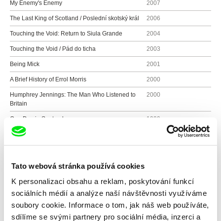
My Enemy's Enemy
2007
The Last King of Scotland / Poslední skotský král
2006
Touching the Void: Return to Siula Grande
2004
Touching the Void / Pád do ticha
2003
Being Mick
2001
A Brief History of Errol Morris
2000
Humphrey Jennings: The Man Who Listened to
2000
Britain
One Day in September
1999
Kindertransport
1998
Donald Cammell: The Ultimate Performance
1998
Howard Hawks: American Artist
1997
Tato webová stránka používá cookies
The Moving World of George Rickey
1997
K personalizaci obsahu a reklam, poskytování funkcí
sociálních médií a analýze naší návštěvnosti využíváme
Chaplin's Goliath
1996
soubory cookie. Informace o tom, jak náš web používáte,
The Making of an Englishman
1995
sdílíme se svými partnery pro sociální média, inzerci a