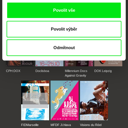
posouvat hranice dokumentárního filmu, propagovat jeho rozmanitost a
podporovat kvalitní autorské filmy.
Povolit vše
Členové Doc Alliance
Povolit výběr
Odmítnout
CPH:DOX
Doclisboa
Millennium Docs
DOK Leipzig
Against Gravity
FIDMarseille
MFDF Ji.hlava
Visions du Réel