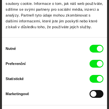
každý týden
soubory cookie. Informace o tom, jak náš web používáte,
sdílíme se svými partnery pro sociální média, inzerci a
analýzy. Partneři tyto údaje mohou zkombinovat s
Portál DAFilms.cz je výsledkem tvůrčí spolupráce 7 klíčových evropských
dalšími informacemi, které jste jim poskytli nebo které
festivalů dokumentárního filmu sdružených do Doc Alliance. Naším cílem je
posouvat hranice dokumentárního filmu, propagovat jeho rozmanitost a
získali v důsledku toho, že používáte jejich služby.
podporovat kvalitní autorské filmy.
Členové Doc Alliance
Výběr
Nutné
souhlasu
Preferenční
Statistické
CPH:DOX
Doclisboa
Millennium Docs
DOK Leipzig
Against Gravity
Marketingové