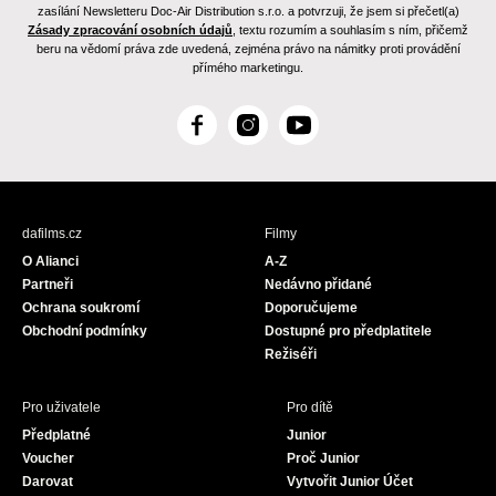
zasílání Newsletteru Doc-Air Distribution s.r.o. a potvrzuji, že jsem si přečetl(a)
Zásady zpracování osobních údajů
, textu rozumím a souhlasím s ním, přičemž
beru na vědomí práva zde uvedená, zejména právo na námitky proti provádění
přímého marketingu.
F
I
Y
a
n
o
c
s
u
e
t
T
b
a
u
dafilms.cz
Filmy
o
g
b
O Alianci
A-Z
o
r
e
Partneři
Nedávno přidané
k
a
Ochrana soukromí
Doporučujeme
m
Obchodní podmínky
Dostupné pro předplatitele
Režiséři
Pro uživatele
Pro dítě
Předplatné
Junior
Voucher
Proč Junior
Darovat
Vytvořit Junior Účet