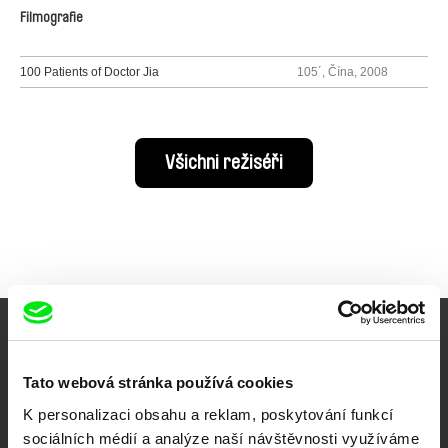
Filmografie
100 Patients of Doctor Jia
105´, Čína, 2008
Všichni režiséři
Vaše online
Tato webová stránka používá cookies
dokumentární kino
K personalizaci obsahu a reklam, poskytování funkcí
Nové festivalové filmy
sociálních médií a analýze naší návštěvnosti využíváme