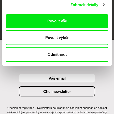
Zobrazit detaily
Povolit vše
FIDMarseille
MFDF Ji.hlava
Visions du Réel
Povolit výběr
Chcete být pravidelně informováni o našem
Odmítnout
filmovém programu?
Odesláním registrace k Newsletteru souhlasím se zasíláním obchodních sdělení
elektronickými prostředky a souvisejícím zpracováním osobních údajů pro účely