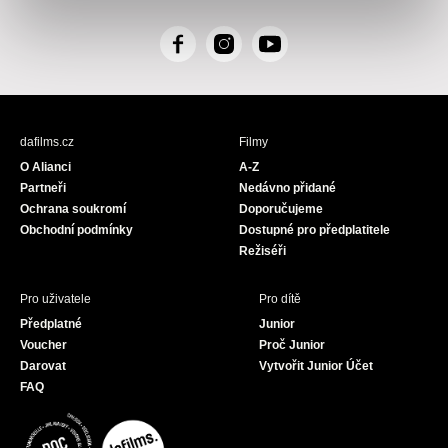
F
I
Y
a
n
o
c
s
u
e
t
T
b
a
u
dafilms.cz
Filmy
o
g
b
O Alianci
A-Z
o
r
e
Partneři
Nedávno přidané
k
a
Ochrana soukromí
Doporučujeme
m
Obchodní podmínky
Dostupné pro předplatitele
Režiséři
Pro uživatele
Pro dítě
Předplatné
Junior
Voucher
Proč Junior
Darovat
Vytvořit Junior Účet
FAQ