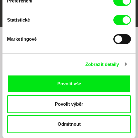
Preferenční
FIDMarseille
MFDF Ji.hlava
Visions du Réel
Statistické
Marketingové
Chcete být pravidelně informováni o našem
filmovém programu?
Zobrazit detaily
Povolit vše
Povolit výběr
Odesláním registrace k Newsletteru souhlasím se zasíláním obchodních sdělení
elektronickými prostředky a souvisejícím zpracováním osobních údajů pro účely
zasílání Newsletteru Doc-Air Distribution s.r.o. a potvrzuji, že jsem si přečetl(a)
Odmítnout
Zásady zpracování osobních údajů
, textu rozumím a souhlasím s ním, přičemž
beru na vědomí práva zde uvedená, zejména právo na námitky proti provádění
přímého marketingu.