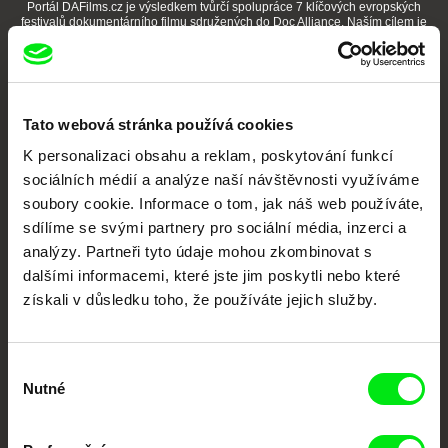
Portál DAFilms.cz je výsledkem tvůrčí spolupráce 7 klíčových evropských
festivalů dokumentárního filmu sdružených do Doc Alliance. Naším cílem je
posouvat hranice dokumentárního filmu, propagovat jeho rozmanitost a
podporovat kvalitní autorské filmy.
Členové Doc Alliance
Tato webová stránka používá cookies
K personalizaci obsahu a reklam, poskytování funkcí
sociálních médií a analýze naší návštěvnosti využíváme
soubory cookie. Informace o tom, jak náš web používáte,
sdílíme se svými partnery pro sociální média, inzerci a
analýzy. Partneři tyto údaje mohou zkombinovat s
CPH:DOX
Doclisboa
Millennium Docs
DOK Leipzig
dalšími informacemi, které jste jim poskytli nebo které
Against Gravity
získali v důsledku toho, že používáte jejich služby.
Výběr
Nutné
souhlasu