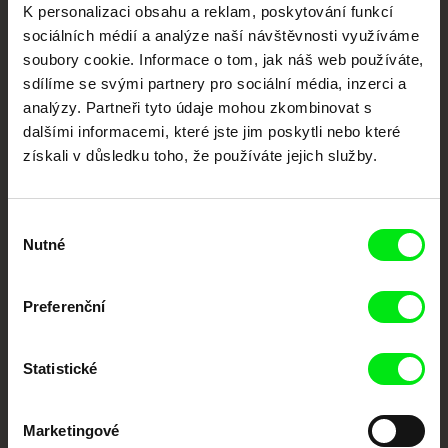
K personalizaci obsahu a reklam, poskytování funkcí
dokumentární kino
sociálních médií a analýze naší návštěvnosti využíváme
soubory cookie. Informace o tom, jak náš web používáte,
Nové festivalové filmy
sdílíme se svými partnery pro sociální média, inzerci a
každý týden
analýzy. Partneři tyto údaje mohou zkombinovat s
dalšími informacemi, které jste jim poskytli nebo které
získali v důsledku toho, že používáte jejich služby.
Portál DAFilms.cz je výsledkem tvůrčí spolupráce 7 klíčových evropských
festivalů dokumentárního filmu sdružených do Doc Alliance. Naším cílem je
posouvat hranice dokumentárního filmu, propagovat jeho rozmanitost a
podporovat kvalitní autorské filmy.
Výběr
Členové Doc Alliance
Nutné
souhlasu
Preferenční
Statistické
Marketingové
CPH:DOX
Doclisboa
Millennium Docs
DOK Leipzig