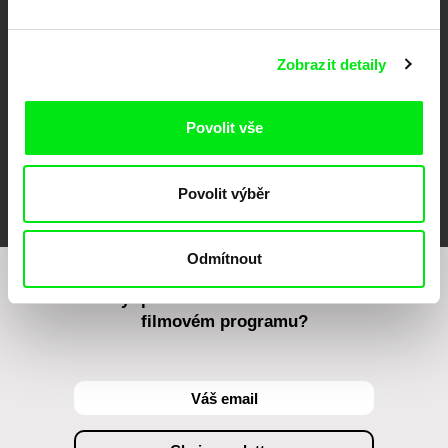
Against Gravity
Zobrazit detaily
Povolit vše
FIDMarseille
MFDF Ji.hlava
Visions du Réel
Povolit výběr
Odmítnout
Chcete být pravidelně informováni o našem
filmovém programu?