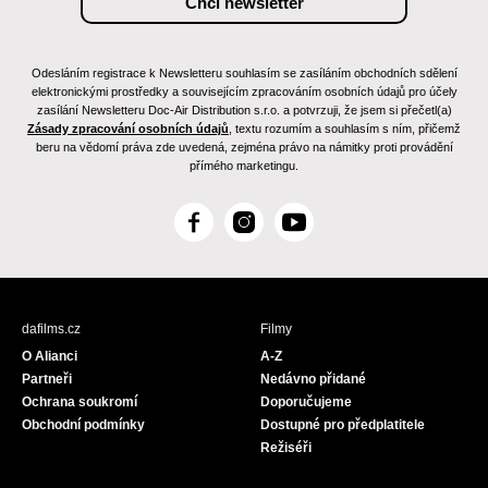
Odesláním registrace k Newsletteru souhlasím se zasíláním obchodních sdělení
elektronickými prostředky a souvisejícím zpracováním osobních údajů pro účely
zasílání Newsletteru Doc-Air Distribution s.r.o. a potvrzuji, že jsem si přečetl(a)
Zásady zpracování osobních údajů
, textu rozumím a souhlasím s ním, přičemž
beru na vědomí práva zde uvedená, zejména právo na námitky proti provádění
přímého marketingu.
F
I
Y
a
n
o
c
s
u
e
t
T
b
a
u
dafilms.cz
Filmy
o
g
b
O Alianci
A-Z
o
r
e
Partneři
Nedávno přidané
k
a
Ochrana soukromí
Doporučujeme
m
Obchodní podmínky
Dostupné pro předplatitele
Režiséři