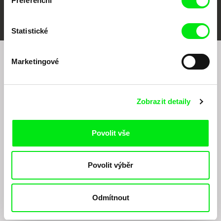
Preferenční
FIDMarseille
MFDF Ji.hlava
Visions du Réel
Statistické
Marketingové
Chcete být pravidelně informováni o našem
filmovém programu?
Zobrazit detaily
Povolit vše
Povolit výběr
Odesláním registrace k Newsletteru souhlasím se zasíláním obchodních sdělení
elektronickými prostředky a souvisejícím zpracováním osobních údajů pro účely
zasílání Newsletteru Doc-Air Distribution s.r.o. a potvrzuji, že jsem si přečetl(a)
Odmítnout
Zásady zpracování osobních údajů
, textu rozumím a souhlasím s ním, přičemž
beru na vědomí práva zde uvedená, zejména právo na námitky proti provádění
přímého marketingu.