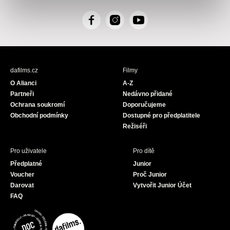
F
I
Y
a
n
o
c
s
u
e
t
T
b
a
u
dafilms.cz
Filmy
o
g
b
O Alianci
A-Z
o
r
e
Partneři
Nedávno přidané
k
a
Ochrana soukromí
Doporučujeme
m
Obchodní podmínky
Dostupné pro předplatitele
Režiséři
Pro uživatele
Pro dítě
Předplatné
Junior
Voucher
Proč Junior
Darovat
Vytvořit Junior Účet
FAQ