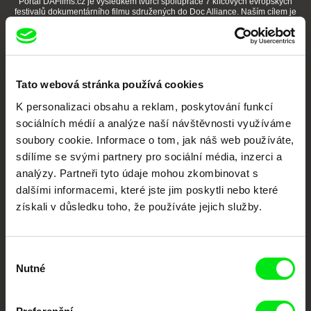
Portál DAFilms.cz je výsledkem tvůrčí spolupráce 7 klíčových evropských
festivalů dokumentárního filmu sdružených do Doc Alliance. Naším cílem je
posouvat hranice dokumentárního filmu, propagovat jeho rozmanitost a
podporovat kvalitní autorské filmy.
Členové Doc Alliance
Tato webová stránka používá cookies
K personalizaci obsahu a reklam, poskytování funkcí
sociálních médií a analýze naší návštěvnosti využíváme
soubory cookie. Informace o tom, jak náš web používáte,
sdílíme se svými partnery pro sociální média, inzerci a
analýzy. Partneři tyto údaje mohou zkombinovat s
CPH:DOX
Doclisboa
Millennium Docs
DOK Leipzig
dalšími informacemi, které jste jim poskytli nebo které
Against Gravity
získali v důsledku toho, že používáte jejich služby.
Výběr
Nutné
souhlasu