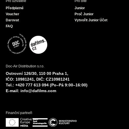
Pro uživatele
Pro dítě
Předplatné
Junior
Voucher
Proč Junior
Darovat
Vytvořit Junior Účet
FAQ
Doc-Air Distribution s.r.o.
Ostrovní 126/30, 110 00 Praha 1,
IČO: 10981241, DIČ: CZ10981241
Tel.: +420 777 613 094 (Po–Pá 9:00–16:00)
E-mail:
info@dafilms.com
Finanční partneři