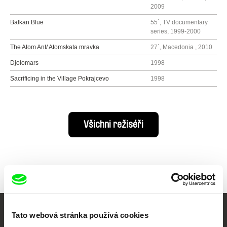
2009
Balkan Blue
55´, TV documentary
series, 1999-2000
The Atom Ant/ Atomskata mravka
27´, Macedonia , 2010
Djolomars
1998
Sacrificing in the Village Pokrajcevo
1998
Všichni režiséři
Tato webová stránka používá cookies
Vaše online