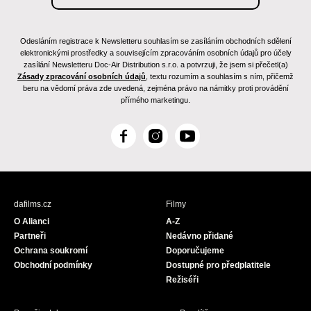
Odesláním registrace k Newsletteru souhlasím se zasíláním obchodních sdělení
elektronickými prostředky a souvisejícím zpracováním osobních údajů pro účely
zasílání Newsletteru Doc-Air Distribution s.r.o. a potvrzuji, že jsem si přečetl(a)
Zásady zpracování osobních údajů
, textu rozumím a souhlasím s ním, přičemž
beru na vědomí práva zde uvedená, zejména právo na námitky proti provádění
přímého marketingu.
F
I
Y
a
n
o
c
s
u
e
t
T
b
a
u
dafilms.cz
Filmy
o
g
b
O Alianci
A-Z
o
r
e
Partneři
Nedávno přidané
k
a
Ochrana soukromí
Doporučujeme
m
Obchodní podmínky
Dostupné pro předplatitele
Režiséři