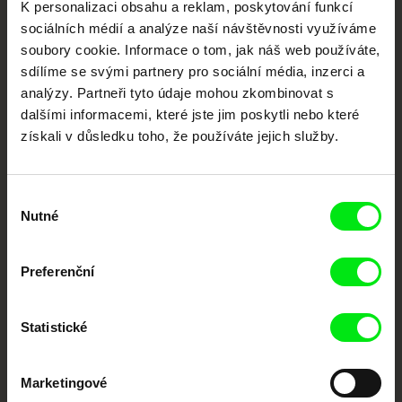
K personalizaci obsahu a reklam, poskytování funkcí
dokumentární kino
sociálních médií a analýze naší návštěvnosti využíváme
soubory cookie. Informace o tom, jak náš web používáte,
Nové festivalové filmy
sdílíme se svými partnery pro sociální média, inzerci a
každý týden
analýzy. Partneři tyto údaje mohou zkombinovat s
dalšími informacemi, které jste jim poskytli nebo které
získali v důsledku toho, že používáte jejich služby.
Portál DAFilms.cz je výsledkem tvůrčí spolupráce 7 klíčových evropských
festivalů dokumentárního filmu sdružených do Doc Alliance. Naším cílem je
posouvat hranice dokumentárního filmu, propagovat jeho rozmanitost a
podporovat kvalitní autorské filmy.
Výběr
Členové Doc Alliance
Nutné
souhlasu
Preferenční
Statistické
Marketingové
CPH:DOX
Doclisboa
Millennium Docs
DOK Leipzig
Against Gravity