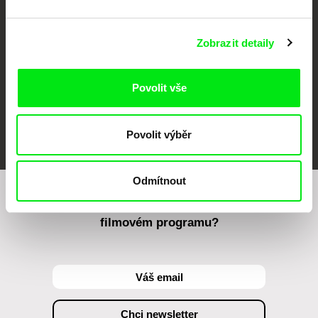
Zobrazit detaily
Povolit vše
FIDMarseille
MFDF Ji.hlava
Visions du Réel
Povolit výběr
Odmítnout
Chcete být pravidelně informováni o našem
filmovém programu?