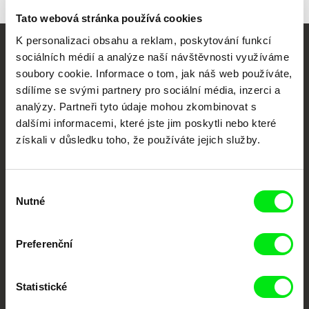
Tato webová stránka používá cookies
K personalizaci obsahu a reklam, poskytování funkcí
sociálních médií a analýze naší návštěvnosti využíváme
Vaše online
soubory cookie. Informace o tom, jak náš web používáte,
dokumentární kino
sdílíme se svými partnery pro sociální média, inzerci a
analýzy. Partneři tyto údaje mohou zkombinovat s
Nové festivalové filmy
dalšími informacemi, které jste jim poskytli nebo které
každý týden
získali v důsledku toho, že používáte jejich služby.
Portál DAFilms.cz je výsledkem tvůrčí spolupráce 7 klíčových evropských
Výběr
festivalů dokumentárního filmu sdružených do Doc Alliance. Naším cílem je
Nutné
posouvat hranice dokumentárního filmu, propagovat jeho rozmanitost a
souhlasu
podporovat kvalitní autorské filmy.
Členové Doc Alliance
Preferenční
Statistické