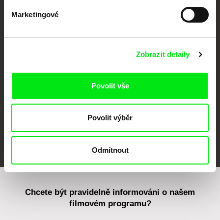
Marketingové
CPH:DOX
Doclisboa
Millennium Docs
DOK Leipzig
Against Gravity
Zobrazit detaily
Povolit vše
Povolit výběr
FIDMarseille
MFDF Ji.hlava
Visions du Réel
Odmítnout
Chcete být pravidelně informováni o našem
filmovém programu?