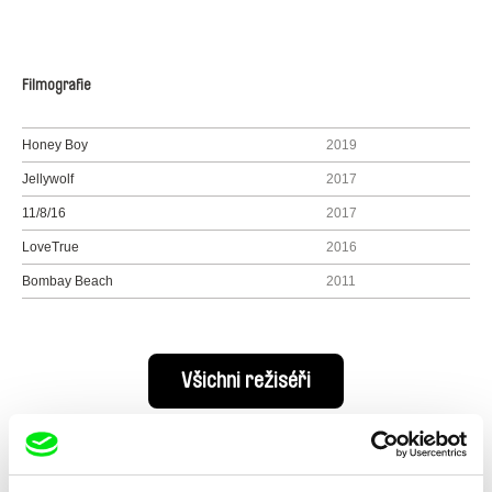
Filmografie
Honey Boy
2019
Jellywolf
2017
11/8/16
2017
LoveTrue
2016
Bombay Beach
2011
Všichni režiséři