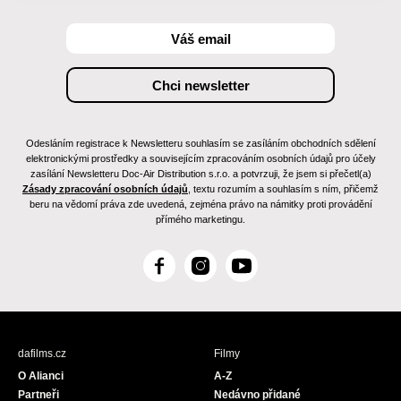
Odesláním registrace k Newsletteru souhlasím se zasíláním obchodních sdělení
elektronickými prostředky a souvisejícím zpracováním osobních údajů pro účely
zasílání Newsletteru Doc-Air Distribution s.r.o. a potvrzuji, že jsem si přečetl(a)
Zásady zpracování osobních údajů
, textu rozumím a souhlasím s ním, přičemž
beru na vědomí práva zde uvedená, zejména právo na námitky proti provádění
přímého marketingu.
F
I
Y
a
n
o
c
s
u
e
t
T
b
a
u
dafilms.cz
Filmy
o
g
b
O Alianci
A-Z
o
r
e
Partneři
Nedávno přidané
k
a