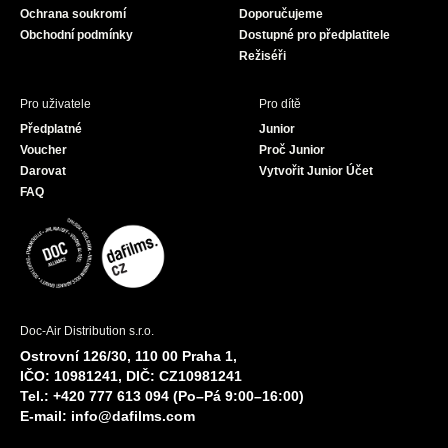
Ochrana soukromí
Doporučujeme
m
Obchodní podmínky
Dostupné pro předplatitele
Režiséři
Pro uživatele
Pro dítě
Předplatné
Junior
Voucher
Proč Junior
Darovat
Vytvořit Junior Účet
FAQ
Doc-Air Distribution s.r.o.
Ostrovní 126/30, 110 00 Praha 1,
IČO: 10981241, DIČ: CZ10981241
Tel.: +420 777 613 094 (Po–Pá 9:00–16:00)
E-mail:
info@dafilms.com