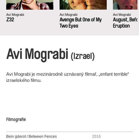
Avi Mograbi
Avi Mograbi
Avi Mograbi
Z32
Avenge But One of My
August, Befo
Two Eyes
Eruption
Avi Mograbi
(Izrael)
Avi Mograbi je mezinárodně uznávaný filmař, „enfant terrible“
izraelského filmu.
Filmografie
Bein gderot / Between Fences
2016