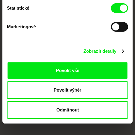
Členové Doc Alliance
Statistické
Marketingové
Zobrazit detaily
CPH:DOX
Doclisboa
Millennium Docs
DOK Leipzig
Against Gravity
Povolit vše
Povolit výběr
Odmítnout
FIDMarseille
MFDF Ji.hlava
Visions du Réel