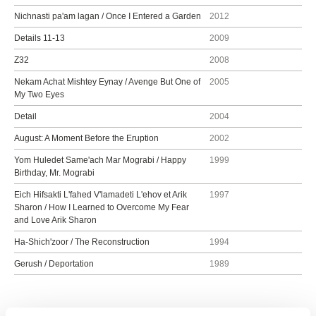
Nichnasti pa'am lagan / Once I Entered a Garden
2012
Details 11-13
2009
Z32
2008
Nekam Achat Mishtey Eynay / Avenge But One of
2005
My Two Eyes
Detail
2004
August: A Moment Before the Eruption
2002
Yom Huledet Same'ach Mar Mograbi / Happy
1999
Birthday, Mr. Mograbi
Eich Hifsakti L'fahed V'lamadeti L'ehov et Arik
1997
Sharon / How I Learned to Overcome My Fear
and Love Arik Sharon
Ha-Shich'zoor / The Reconstruction
1994
Gerush / Deportation
1989