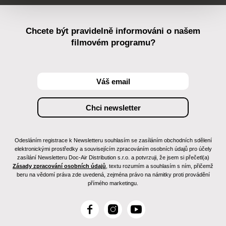
Chcete být pravidelně informováni o našem
filmovém programu?
Odesláním registrace k Newsletteru souhlasím se zasíláním obchodních sdělení
elektronickými prostředky a souvisejícím zpracováním osobních údajů pro účely
zasílání Newsletteru Doc-Air Distribution s.r.o. a potvrzuji, že jsem si přečetl(a)
Zásady zpracování osobních údajů
, textu rozumím a souhlasím s ním, přičemž
beru na vědomí práva zde uvedená, zejména právo na námitky proti provádění
přímého marketingu.
F
I
Y
a
n
o