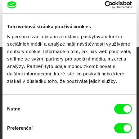
Všichni režiséři
Tato webová stránka používá cookies
K personalizaci obsahu a reklam, poskytování funkcí
sociálních médií a analýze naší návštěvnosti využíváme
soubory cookie. Informace o tom, jak náš web používáte,
sdílíme se svými partnery pro sociální média, inzerci a
Vaše online
analýzy. Partneři tyto údaje mohou zkombinovat s
dokumentární kino
dalšími informacemi, které jste jim poskytli nebo které
získali v důsledku toho, že používáte jejich služby.
Nové festivalové filmy
každý týden
Výběr
Nutné
souhlasu
Portál DAFilms.cz je výsledkem tvůrčí spolupráce 7 klíčových evropských
festivalů dokumentárního filmu sdružených do Doc Alliance. Naším cílem je
posouvat hranice dokumentárního filmu, propagovat jeho rozmanitost a
Preferenční
podporovat kvalitní autorské filmy.