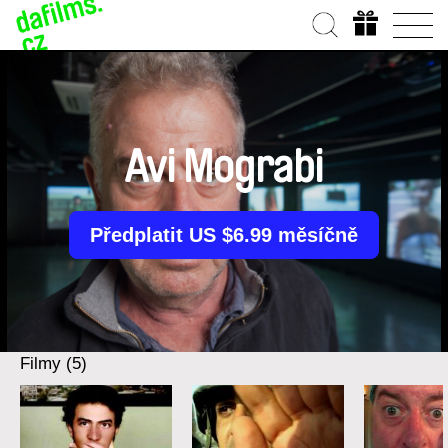
Avi Mograbi
Předplatit US $6.99 měsíčně
Filmy (5)