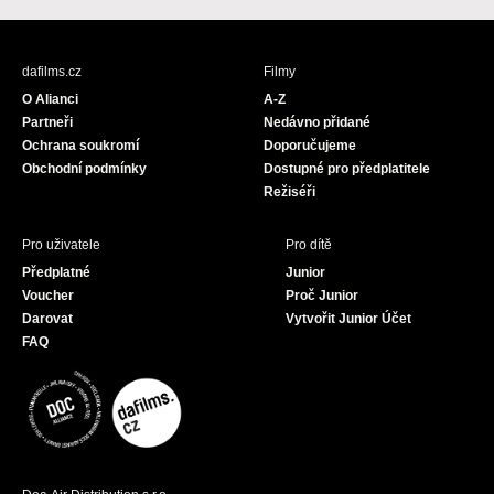
c
s
u
e
t
T
b
a
u
dafilms.cz
Filmy
o
g
b
O Alianci
A-Z
o
r
e
Partneři
Nedávno přidané
k
a
Ochrana soukromí
Doporučujeme
m
Obchodní podmínky
Dostupné pro předplatitele
Režiséři
Pro uživatele
Pro dítě
Předplatné
Junior
Voucher
Proč Junior
Darovat
Vytvořit Junior Účet
FAQ