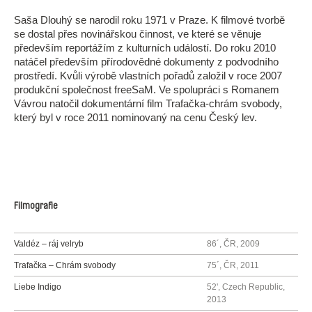
Saša Dlouhý se narodil roku 1971 v Praze. K filmové tvorbě
se dostal přes novinářskou činnost, ve které se věnuje
především reportážím z kulturních událostí. Do roku 2010
natáčel především přírodovědné dokumenty z podvodního
prostředí. Kvůli výrobě vlastních pořadů založil v roce 2007
produkční společnost freeSaM. Ve spolupráci s Romanem
Vávrou natočil dokumentární film Trafačka-chrám svobody,
který byl v roce 2011 nominovaný na cenu Český lev.
Filmografie
Valdéz – ráj velryb
86´, ČR, 2009
Trafačka – Chrám svobody
75´, ČR, 2011
Liebe Indigo
52', Czech Republic,
2013