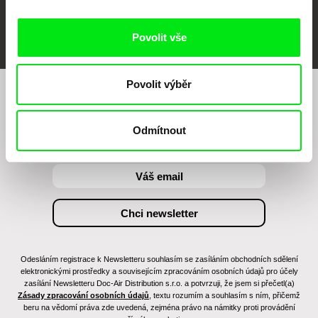
FIDMarseille
MFDF Ji.hlava
Visions du Réel
Povolit vše
Povolit výběr
Chcete být pravidelně informováni o našem
filmovém programu?
Odmítnout
Odesláním registrace k Newsletteru souhlasím se zasíláním obchodních sdělení
elektronickými prostředky a souvisejícím zpracováním osobních údajů pro účely
zasílání Newsletteru Doc-Air Distribution s.r.o. a potvrzuji, že jsem si přečetl(a)
Zásady zpracování osobních údajů
, textu rozumím a souhlasím s ním, přičemž
beru na vědomí práva zde uvedená, zejména právo na námitky proti provádění