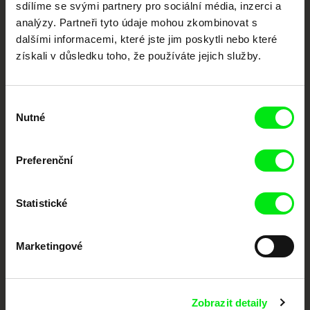
sdílíme se svými partnery pro sociální média, inzerci a
Portál DAFilms.cz je výsledkem tvůrčí spolupráce 7 klíčových evropských
analýzy. Partneři tyto údaje mohou zkombinovat s
festivalů dokumentárního filmu sdružených do Doc Alliance. Naším cílem je
posouvat hranice dokumentárního filmu, propagovat jeho rozmanitost a
dalšími informacemi, které jste jim poskytli nebo které
podporovat kvalitní autorské filmy.
získali v důsledku toho, že používáte jejich služby.
Členové Doc Alliance
Výběr
Nutné
souhlasu
Preferenční
CPH:DOX
Doclisboa
Millennium Docs
DOK Leipzig
Statistické
Against Gravity
Marketingové
Zobrazit detaily