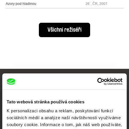
Azory pod hladinou
26´, ČR, 2007
Všichni režiséři
Vaše online
dokumentární kino
Tato webová stránka používá cookies
Nové festivalové filmy
K personalizaci obsahu a reklam, poskytování funkcí
každý týden
sociálních médií a analýze naší návštěvnosti využíváme
soubory cookie. Informace o tom, jak náš web používáte,