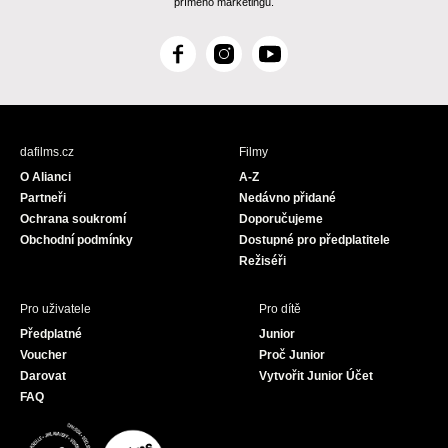
přímého marketingu.
F
I
Y
a
n
o
c
s
u
e
t
T
b
a
u
dafilms.cz
Filmy
o
g
b
O Alianci
A-Z
o
r
e
Partneři
Nedávno přidané
k
a
Ochrana soukromí
Doporučujeme
m
Obchodní podmínky
Dostupné pro předplatitele
Režiséři
Pro uživatele
Pro dítě
Předplatné
Junior
Voucher
Proč Junior
Darovat
Vytvořit Junior Účet
FAQ