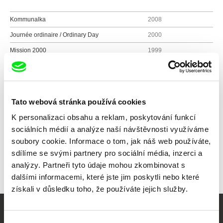
Kommunalka
2008
Journée ordinaire / Ordinary Day
2000
Mission 2000
1999
C’est la vie / That’s Life
1999
Lisbonne Nuit / Lisbon Night
1985
Tato webová stránka používá cookies
K personalizaci obsahu a reklam, poskytování funkcí
Všichni režiséři
sociálních médií a analýze naší návštěvnosti využíváme
soubory cookie. Informace o tom, jak náš web používáte,
sdílíme se svými partnery pro sociální média, inzerci a
analýzy. Partneři tyto údaje mohou zkombinovat s
dalšími informacemi, které jste jim poskytli nebo které
získali v důsledku toho, že používáte jejich služby.
Vaše online