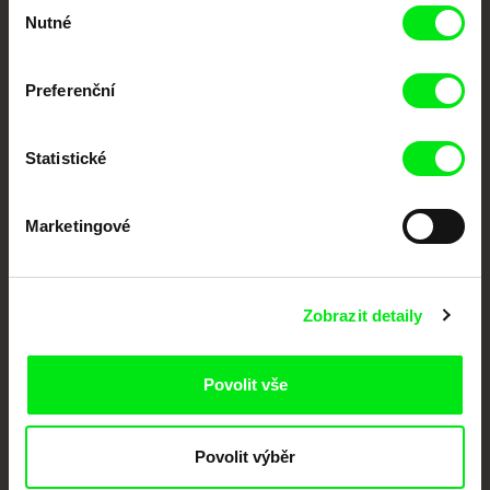
Výběr
Nutné
souhlasu
dokumentární kino
Nové festivalové filmy
Preferenční
každý týden
Statistické
Portál DAFilms.cz je výsledkem tvůrčí spolupráce 7 klíčových evropských
festivalů dokumentárního filmu sdružených do Doc Alliance. Naším cílem je
posouvat hranice dokumentárního filmu, propagovat jeho rozmanitost a
Marketingové
podporovat kvalitní autorské filmy.
Členové Doc Alliance
Zobrazit detaily
Povolit vše
Povolit výběr
CPH:DOX
Doclisboa
Millennium Docs
DOK Leipzig