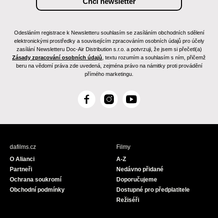
Odesláním registrace k Newsletteru souhlasím se zasíláním obchodních sdělení
elektronickými prostředky a souvisejícím zpracováním osobních údajů pro účely
zasílání Newsletteru Doc-Air Distribution s.r.o. a potvrzuji, že jsem si přečetl(a)
Zásady zpracování osobních údajů
, textu rozumím a souhlasím s ním, přičemž
beru na vědomí práva zde uvedená, zejména právo na námitky proti provádění
přímého marketingu.
F
I
Y
a
n
o
c
s
u
e
t
T
b
a
u
dafilms.cz
Filmy
o
g
b
O Alianci
A-Z
o
r
e
Partneři
Nedávno přidané
k
a
Ochrana soukromí
Doporučujeme
m
Obchodní podmínky
Dostupné pro předplatitele
Režiséři