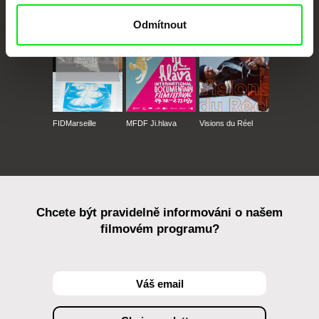
Against Gravity
Odmítnout
FIDMarseille
MFDF Ji.hlava
Visions du Réel
Chcete být pravidelně informováni o našem
filmovém programu?