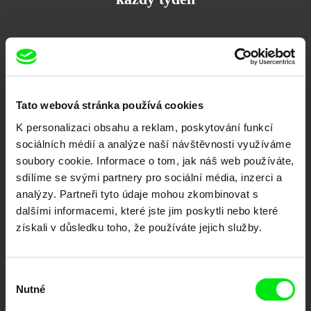
Portál DAFilms.cz je výsledkem tvůrčí spolupráce 7 klíčových evropských
festivalů dokumentárního filmu sdružených do Doc Alliance. Naším cílem je
posouvat hranice dokumentárního filmu, propagovat jeho rozmanitost a
podporovat kvalitní autorské filmy.
Členové Doc Alliance
Tato webová stránka používá cookies
K personalizaci obsahu a reklam, poskytování funkcí
sociálních médií a analýze naší návštěvnosti využíváme
soubory cookie. Informace o tom, jak náš web používáte,
sdílíme se svými partnery pro sociální média, inzerci a
analýzy. Partneři tyto údaje mohou zkombinovat s
dalšími informacemi, které jste jim poskytli nebo které
získali v důsledku toho, že používáte jejich služby.
CPH:DOX
Doclisboa
Millennium Docs
DOK Leipzig
Against Gravity
Výběr
Nutné
souhlasu