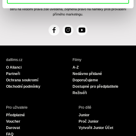
Zásady zpracování osobních údajů
, textu rozumím a souhlasím s ním, přičemž
beru na vědomí práva zde uvedená, zejména právo na námitky proti provádění
přímého marketingu.
F
I
Y
a
n
o
c
s
u
e
t
T
b
a
u
dafilms.cz
Filmy
o
g
b
O Alianci
A-Z
o
r
e
Partneři
Nedávno přidané
k
a
Ochrana soukromí
Doporučujeme
m
Obchodní podmínky
Dostupné pro předplatitele
Režiséři
Pro uživatele
Pro dítě
Předplatné
Junior
Voucher
Proč Junior
Darovat
Vytvořit Junior Účet
FAQ