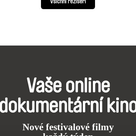
Všichni režiséři
Vaše online
dokumentární kin
Nové festivalové filmy