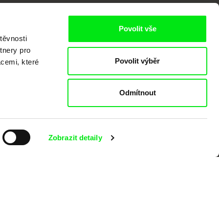
Povolit vše
těvnosti
tnery pro
Povolit výběr
acemi, které
kumentárního filmu sdružených do Doc
nitost a podporovat kvalitní autorské
Odmítnout
Zobrazit detaily