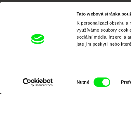
Tato webová stránka použ
K personalizaci obsahu a 
využíváme soubory cookie.
sociální média, inzerci a 
Portál DAFilms.cz je výsledkem tvůr
jste jim poskytli nebo kter
Alliance. Naším cílem je posouvat hr
Výběr
Nutné
Pref
souhlasu