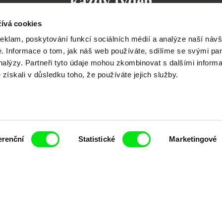
každý týden
ívá cookies
reklam, poskytování funkcí sociálních médií a analýze naší návš
 Informace o tom, jak náš web používáte, sdílíme se svými par
analýzy. Partneři tyto údaje mohou zkombinovat s dalšími inform
čí spolupráce 7 klíčových evropských festivalů do
é získali v důsledku toho, že používáte jejich služby.
anice dokumentárního filmu, propagovat jeho rozma
filmy.
Členové Doc Alliance
erenční
Statistické
Marketingové