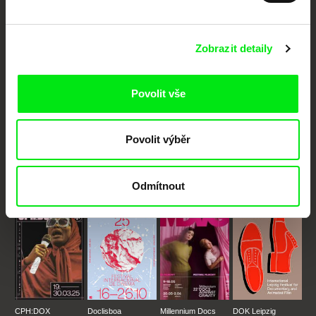
Vaše online
dokumentární kino
Zobrazit detaily
Nové festivalové filmy
každý týden
Povolit vše
Portál DAFilms.cz je výsledkem tvůrčí spolupráce 7 klíčových evropských
festivalů dokumentárního filmu sdružených do Doc Alliance. Naším cílem je
Povolit výběr
posouvat hranice dokumentárního filmu, propagovat jeho rozmanitost a
podporovat kvalitní autorské filmy.
Členové Doc Alliance
Odmítnout
CPH:DOX
Doclisboa
Millennium Docs
DOK Leipzig