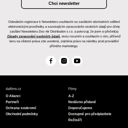
Odesláním registrace k Newsletteru souhlasím se zasíláním obchodních sdělení
elektronickými prostředky a souvisejícím zpracováním osobních údajů pro účely
zasílání Newsletteru Doc-Air Distribution s.r.o. a potvrzuji, že jsem si přečetl(a)
Zásady zpracování osobních údajů
, textu rozumím a souhlasím s ním, přičemž
beru na vědomí práva zde uvedená, zejména právo na námitky proti provádění
přímého marketingu.
F
I
Y
a
n
o
c
s
u
e
t
T
b
a
u
dafilms.cz
Filmy
o
g
b
O Alianci
A-Z
o
r
e
Partneři
Nedávno přidané
k
a
Ochrana soukromí
Doporučujeme
m
Obchodní podmínky
Dostupné pro předplatitele
Režiséři