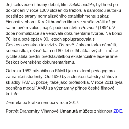
Její celovečerní hraný debut, film
Zabitá neděle
, byl hned po
dokončení v roce 1969 uložen do trezoru a samotnou autorku
postihl ze strany normalizačního establishmentu zákaz
činnosti v oboru. K režii hraného filmu se směla vrátit až po
sametové revoluci, např. podobenstvím
Pevnost
(1994). V
době normalizace se věnovala dokumentární tvorbě. Na konci
70. let a poté opět v 90. letech spolupracovala s
Československou televizí v Ostravě. Jako autorka námětů,
scenáristka, režisérka a od 80. let i střihačka svých filmů se
rychle stala přední představitelkou existenciálně laděné linie
československého dokumentarismu.
Od roku 1982 působila na FAMU jako externí pedagog pro
zahraniční studenty. Od 1990 byla členkou katedry střihové
skladby FAMU, později také jako profesorka. V roce 2011 byla
oceněna medailí AMU za významný přínos české filmové
kultuře.
Zemřela po krátké nemoci v roce 2017.
Portrét Drahomíry Vihanové
Umanutá
můžete zhlédnout
ZDE
.