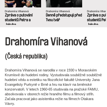
Drahomíra Vihanová
Drahomíra Vihanová
Drahomíra Vihan
Zpráva o putování
Denně předstupuji před
Zpráva o put
studentů Petra a
Tvou tvář
studentů Pet
Jakuba
Jakuba
Drahomíra Vihanová
(Česká republika)
Drahomíra Vihanová se narodila v roce 1930 v Moravském
Krumlově do hudební rodiny. Vystudovala souběžně souběžně
hudební vědu a estetiku na filozofické fakultě University Jana
Evangelisty Purkyně v Brně a hru na klavír na brněnské
konzervatoři. V letech 1960-65 studovala na pražské FAMU,
absolvovala v oborech režie hraného filmu a filmový střih.
Začala pracovat jako asistentka režie na filmech Otakara
Vávry.