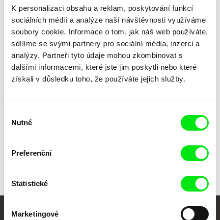
K personalizaci obsahu a reklam, poskytování funkcí
Zahrada plná plenek
1982
sociálních médií a analýze naší návštěvnosti využíváme
Dukovany - vroucí kotel
1981
soubory cookie. Informace o tom, jak náš web používáte,
Hledání
1979
sdílíme se svými partnery pro sociální média, inzerci a
Poslední z rodu
1977
analýzy. Partneři tyto údaje mohou zkombinovat s
dalšími informacemi, které jste jim poskytli nebo které
Zabitá neděle
1969
získali v důsledku toho, že používáte jejich služby.
Fuga na černých klávesách
1964
Výběr
Nutné
souhlasu
Všichni režiséři
Preferenční
Statistické
Marketingové