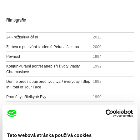
Filmografie
24 - režisérka části
2011
Zpráva o putování studentů Petra a Jakuba
2000
Pevnost
1994
Konjunkturální portrét aneb Tři životy Vlasty
1992
Chramostové
Denně předstupuji před tvou tvář/ Everyday I Step
1992
In Front of Your Face
Proměny přítelkyně Evy
1990
Za oknem
1989
Variace na téma hledání tvaru
1986
Otázky pro dvě ženy
1985
Tato webová stránka používá cookies
Rozhovory
1983