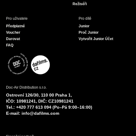
Režiséři
Pro uživatele
Pro dítě
Předplatné
Junior
Voucher
Proč Junior
Darovat
Vytvořit Junior Účet
FAQ
Doc-Air Distribution s.r.o.
Ostrovní 126/30, 110 00 Praha 1,
IČO: 10981241, DIČ: CZ10981241
Tel.: +420 777 613 094 (Po–Pá 9:00–16:00)
E-mail:
info@dafilms.com