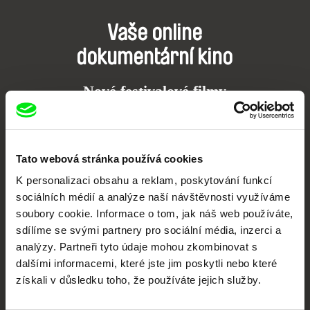
Vaše online
dokumentární kino
Nové festivalové filmy
každý týden
Portál DAFilms.cz je výsledkem tvůrčí spolupráce 7 klíčových evropských
Tato webová stránka používá cookies
festivalů dokumentárního filmu sdružených do Doc Alliance. Naším cílem je
posouvat hranice dokumentárního filmu, propagovat jeho rozmanitost a
K personalizaci obsahu a reklam, poskytování funkcí
podporovat kvalitní autorské filmy.
sociálních médií a analýze naší návštěvnosti využíváme
Členové Doc Alliance
soubory cookie. Informace o tom, jak náš web používáte,
sdílíme se svými partnery pro sociální média, inzerci a
analýzy. Partneři tyto údaje mohou zkombinovat s
dalšími informacemi, které jste jim poskytli nebo které
získali v důsledku toho, že používáte jejich služby.