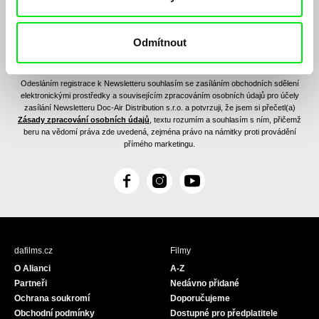
Odmítnout
Odesláním registrace k Newsletteru souhlasím se zasíláním obchodních sdělení
elektronickými prostředky a souvisejícím zpracováním osobních údajů pro účely
zasílání Newsletteru Doc-Air Distribution s.r.o. a potvrzuji, že jsem si přečetl(a)
Zásady zpracování osobních údajů
, textu rozumím a souhlasím s ním, přičemž
beru na vědomí práva zde uvedená, zejména právo na námitky proti provádění
přímého marketingu.
F
I
Y
a
n
o
c
s
u
e
t
T
b
a
u
dafilms.cz
Filmy
o
g
b
O Alianci
A-Z
o
r
e
Partneři
Nedávno přidané
k
a
Ochrana soukromí
Doporučujeme
m
Obchodní podmínky
Dostupné pro předplatitele