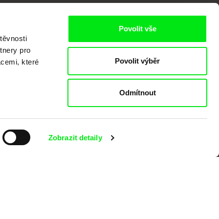
Povolit vše
těvnosti
tnery pro
Povolit výběr
acemi, které
kumentárního filmu sdružených do Doc
nitost a podporovat kvalitní autorské
Odmítnout
Zobrazit detaily