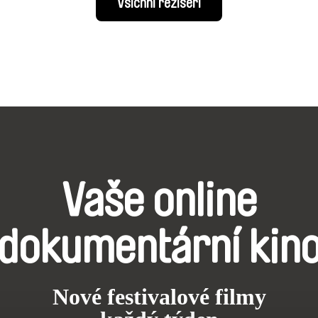
Všichni režiséři
Vaše online
dokumentární kin
Nové festivalové filmy