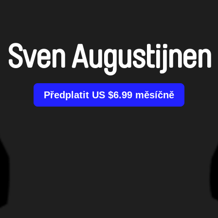
Sven Augustijnen
Předplatit US $6.99 měsíčně