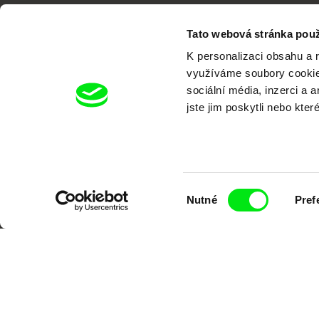
Tato webová stránka použ
K personalizaci obsahu a 
využíváme soubory cookie.
sociální média, inzerci a 
Portál DAFilms.cz je výsledkem tvůr
jste jim poskytli nebo kter
Alliance. Naším cílem je posouvat hr
Výběr
Nutné
Pref
souhlasu