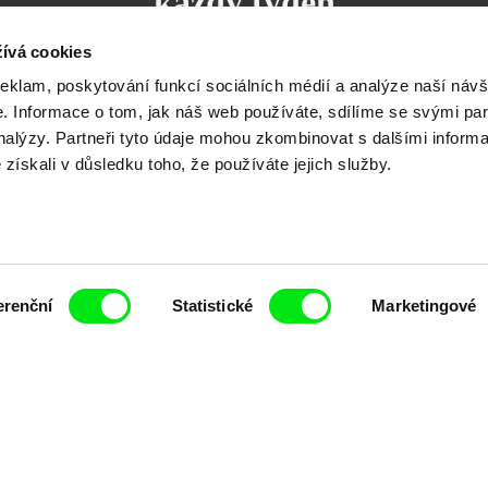
každý týden
ívá cookies
reklam, poskytování funkcí sociálních médií a analýze naší návš
 Informace o tom, jak náš web používáte, sdílíme se svými par
analýzy. Partneři tyto údaje mohou zkombinovat s dalšími inform
čí spolupráce 7 klíčových evropských festivalů do
é získali v důsledku toho, že používáte jejich služby.
anice dokumentárního filmu, propagovat jeho rozma
filmy.
Členové Doc Alliance
erenční
Statistické
Marketingové