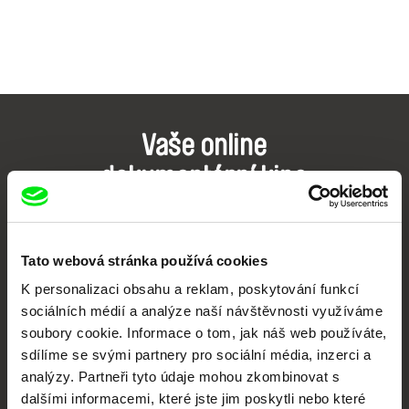
Vaše online
dokumentární kino
Nové festivalové filmy
každý týden
Tato webová stránka používá cookies
K personalizaci obsahu a reklam, poskytování funkcí
Portál DAFilms.cz je výsledkem tvůrčí spolupráce 7 klíčových evropských
sociálních médií a analýze naší návštěvnosti využíváme
festivalů dokumentárního filmu sdružených do Doc Alliance. Naším cílem je
posouvat hranice dokumentárního filmu, propagovat jeho rozmanitost a
soubory cookie. Informace o tom, jak náš web používáte,
podporovat kvalitní autorské filmy.
sdílíme se svými partnery pro sociální média, inzerci a
Členové Doc Alliance
analýzy. Partneři tyto údaje mohou zkombinovat s
dalšími informacemi, které jste jim poskytli nebo které