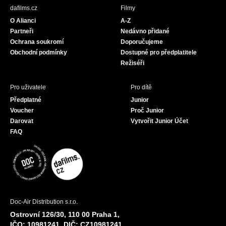
b
a
u
dafilms.cz
Filmy
o
g
b
O Alianci
A-Z
o
r
e
Partneři
Nedávno přidané
k
a
Ochrana soukromí
Doporučujeme
m
Obchodní podmínky
Dostupné pro předplatitele
Režiséři
Pro uživatele
Pro dítě
Předplatné
Junior
Voucher
Proč Junior
Darovat
Vytvořit Junior Účet
FAQ
Doc-Air Distribution s.r.o.
Ostrovní 126/30, 110 00 Praha 1,
IČO: 10981241, DIČ: CZ10981241