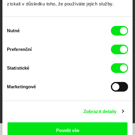
získali v důsledku toho, že používáte jejich služby.
Výběr
Nutné
souhlasu
CPH:DOX
Doclisboa
Millennium Docs
DOK Leipzig
Preferenční
Against Gravity
Statistické
Marketingové
FIDMarseille
MFDF Ji.hlava
Visions du Réel
Zobrazit detaily
Povolit vše