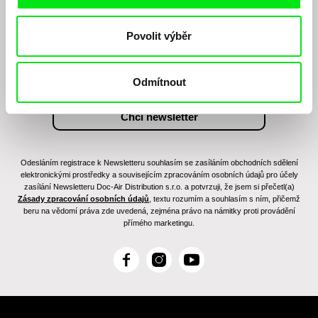
Chcete být pravidelně informováni o našem
filmovém programu?
Povolit výběr
Odmítnout
Odesláním registrace k Newsletteru souhlasím se zasíláním obchodních sdělení
elektronickými prostředky a souvisejícím zpracováním osobních údajů pro účely
zasílání Newsletteru Doc-Air Distribution s.r.o. a potvrzuji, že jsem si přečetl(a)
Zásady zpracování osobních údajů
, textu rozumím a souhlasím s ním, přičemž
beru na vědomí práva zde uvedená, zejména právo na námitky proti provádění
přímého marketingu.
F
I
Y
a
n
o
c
s
u
e
t
T