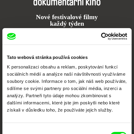
dokumentární kino
Nové festivalové filmy
každý týden
Portál DAFilms.cz je výsledkem tvůrčí spolupráce 7 klíčových evropských
festivalů dokumentárního filmu sdružených do Doc Alliance. Naším cílem je
posouvat hranice dokumentárního filmu, propagovat jeho rozmanitost a
podporovat kvalitní autorské filmy.
Tato webová stránka používá cookies
Členové Doc Alliance
K personalizaci obsahu a reklam, poskytování funkcí
sociálních médií a analýze naší návštěvnosti využíváme
soubory cookie. Informace o tom, jak náš web používáte,
sdílíme se svými partnery pro sociální média, inzerci a
analýzy. Partneři tyto údaje mohou zkombinovat s
dalšími informacemi, které jste jim poskytli nebo které
získali v důsledku toho, že používáte jejich služby.
CPH:DOX
Doclisboa
Millennium Docs
DOK Leipzig
Against Gravity
Výběr