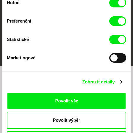
Nutné
souhlasu
Preferenční
Statistické
FIDMarseille
MFDF Ji.hlava
Visions du Réel
Marketingové
Chcete být pravidelně informováni o našem
Zobrazit detaily
filmovém programu?
Povolit vše
Povolit výběr