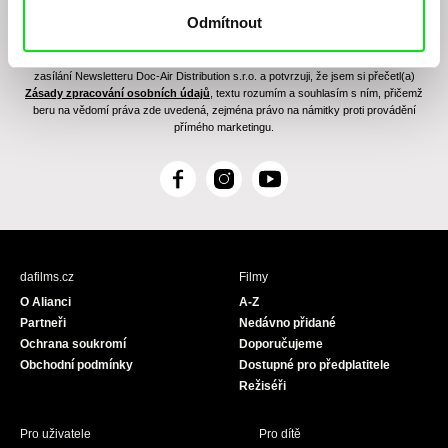
Odmítnout
Odesláním registrace k Newsletteru souhlasím se zasíláním obchodních sdělení
elektronickými prostředky a souvisejícím zpracováním osobních údajů pro účely
zasílání Newsletteru Doc-Air Distribution s.r.o. a potvrzuji, že jsem si přečetl(a)
Zásady zpracování osobních údajů
, textu rozumím a souhlasím s ním, přičemž
beru na vědomí práva zde uvedená, zejména právo na námitky proti provádění
přímého marketingu.
F
I
Y
a
n
o
c
s
u
e
t
T
b
a
u
dafilms.cz
Filmy
o
g
b
O Alianci
A-Z
o
r
e
Partneři
Nedávno přidané
k
a
Ochrana soukromí
Doporučujeme
m
Obchodní podmínky
Dostupné pro předplatitele
Režiséři
Pro uživatele
Pro dítě