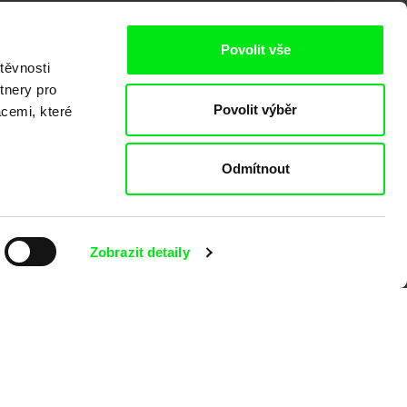
Povolit vše
těvnosti
tnery pro
Povolit výběr
kumentárního filmu sdružených do Doc
acemi, které
nitost a podporovat kvalitní autorské
Odmítnout
Zobrazit detaily