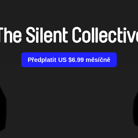
The Silent Collectiv
Předplatit US $6.99 měsíčně