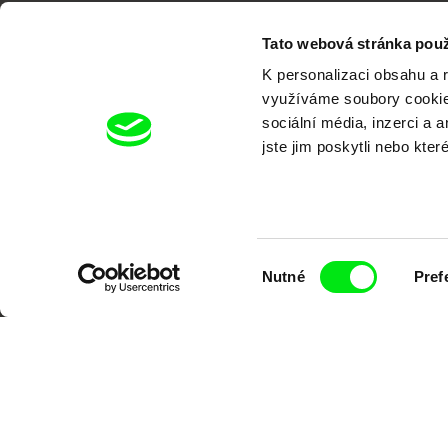
Tato webová stránka použ
K personalizaci obsahu a 
využíváme soubory cookie.
Portál DAFilms.cz je výsledkem tvůr
sociální média, inzerci a 
jste jim poskytli nebo kter
Alliance. Naším cílem je posouvat hr
Výběr
Nutné
Pref
souhlasu