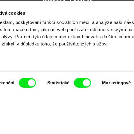
ívá cookies
reklam, poskytování funkcí sociálních médií a analýze naší návš
 Informace o tom, jak náš web používáte, sdílíme se svými par
čí spolupráce 7 klíčových evropských festivalů do
analýzy. Partneři tyto údaje mohou zkombinovat s dalšími inform
é získali v důsledku toho, že používáte jejich služby.
anice dokumentárního filmu, propagovat jeho rozma
filmy.
Členové Doc Alliance
erenční
Statistické
Marketingové