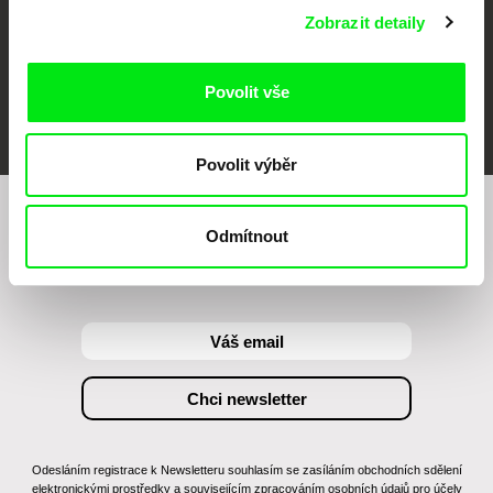
Zobrazit detaily
Povolit vše
FIDMarseille
MFDF Ji.hlava
Visions du Réel
Povolit výběr
Chcete být pravidelně informováni o našem
Odmítnout
filmovém programu?
Odesláním registrace k Newsletteru souhlasím se zasíláním obchodních sdělení
elektronickými prostředky a souvisejícím zpracováním osobních údajů pro účely