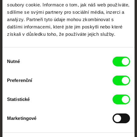
každý týden
soubory cookie. Informace o tom, jak náš web používáte,
sdílíme se svými partnery pro sociální média, inzerci a
analýzy. Partneři tyto údaje mohou zkombinovat s
Portál DAFilms.cz je výsledkem tvůrčí spolupráce 7 klíčových evropských
dalšími informacemi, které jste jim poskytli nebo které
festivalů dokumentárního filmu sdružených do Doc Alliance. Naším cílem je
posouvat hranice dokumentárního filmu, propagovat jeho rozmanitost a
získali v důsledku toho, že používáte jejich služby.
podporovat kvalitní autorské filmy.
Členové Doc Alliance
Výběr
Nutné
souhlasu
Preferenční
Statistické
CPH:DOX
Doclisboa
Millennium Docs
DOK Leipzig
Against Gravity
Marketingové