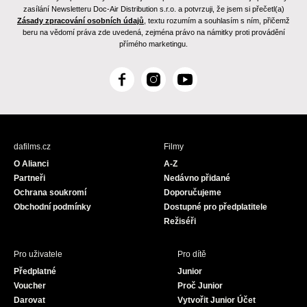
zasílání Newsletteru Doc-Air Distribution s.r.o. a potvrzuji, že jsem si přečetl(a)
Zásady zpracování osobních údajů
, textu rozumím a souhlasím s ním, přičemž
beru na vědomí práva zde uvedená, zejména právo na námitky proti provádění
přímého marketingu.
F
I
Y
a
n
o
c
s
u
e
t
T
b
a
u
dafilms.cz
Filmy
o
g
b
O Alianci
A-Z
o
r
e
Partneři
Nedávno přidané
k
a
Ochrana soukromí
Doporučujeme
m
Obchodní podmínky
Dostupné pro předplatitele
Režiséři
Pro uživatele
Pro dítě
Předplatné
Junior
Voucher
Proč Junior
Darovat
Vytvořit Junior Účet