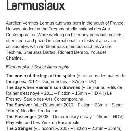
Lermusiaux
Aurélien Vernhes-Lermusiaux was born in the south of France.
He was student at the Fresnoy-studio national des Arts
Contemporains. While working on his many personal projects,
often seen and prized in international film festivals, he also
collaborates with world-famous directors such as André
Téchiné, Sharunas Bartas, Richard Dembo, Youssef
Chahine…
Filmographie / Select filmography
:
The crash of the legs of the spider
(«Le fracas des pattes de
l’araignée» 2012 – Documentary – 37min – DV)
The day when Raïner’s son drowned
(« Le jour où le fils de
Raïner s’est noyé » 2011 – Fiction – 15min – HD 4K) Le
Fresnoy, Studio des Arts Contemporains
The Survivor
(«Le Rescapé» 2010 – Fiction – 33min – Super
16mm) Noodles Production
The Passenger
(2008 – Documentary essay – 49min – HDV)
Play Film and Les Yeux du Funambule
The Stranger
(«L’Inconnu», 2007 – Fiction – 21min – 35mm)