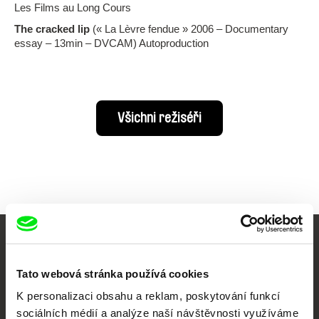
Les Films au Long Cours
The cracked lip
(« La Lèvre fendue » 2006 – Documentary
essay – 13min – DVCAM) Autoproduction
Všichni režiséři
Vaše online
Tato webová stránka používá cookies
dokumentární kino
K personalizaci obsahu a reklam, poskytování funkcí
Nové festivalové filmy
sociálních médií a analýze naší návštěvnosti využíváme