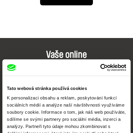
Vaše online
dokumentární kino
Nové festivalové filmy
každý týden
Tato webová stránka používá cookies
K personalizaci obsahu a reklam, poskytování funkcí
sociálních médií a analýze naší návštěvnosti využíváme
Portál DAFilms.cz je výsledkem tvůrčí spolupráce 7 klíčových evropských
festivalů dokumentárního filmu sdružených do Doc Alliance. Naším cílem je
soubory cookie. Informace o tom, jak náš web používáte,
posouvat hranice dokumentárního filmu, propagovat jeho rozmanitost a
podporovat kvalitní autorské filmy.
sdílíme se svými partnery pro sociální média, inzerci a
analýzy. Partneři tyto údaje mohou zkombinovat s
Členové Doc Alliance