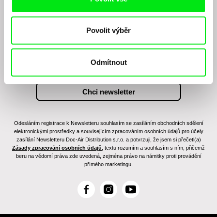
Chcete být pravidelně informováni o našem
filmovém programu?
Povolit výběr
Odmítnout
Odesláním registrace k Newsletteru souhlasím se zasíláním obchodních sdělení
elektronickými prostředky a souvisejícím zpracováním osobních údajů pro účely
zasílání Newsletteru Doc-Air Distribution s.r.o. a potvrzuji, že jsem si přečetl(a)
Zásady zpracování osobních údajů
, textu rozumím a souhlasím s ním, přičemž
beru na vědomí práva zde uvedená, zejména právo na námitky proti provádění
přímého marketingu.
F
I
Y
a
n
o
c
s
u