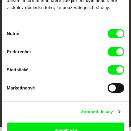
dalšími informacemi, které jste jim poskytli nebo které
získali v důsledku toho, že používáte jejich služby.
Výběr
Nutné
souhlasu
CPH:DOX
Doclisboa
Millennium Docs
DOK Leipzig
Preferenční
Against Gravity
Statistické
Marketingové
FIDMarseille
MFDF Ji.hlava
Visions du Réel
Zobrazit detaily
Povolit vše