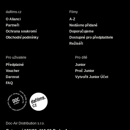
e
t
T
b
a
u
dafilms.cz
Filmy
o
g
b
O Alianci
A-Z
o
r
e
Partneři
Nedávno přidané
k
a
Ochrana soukromí
Doporučujeme
m
Obchodní podmínky
Dostupné pro předplatitele
Režiséři
Pro uživatele
Pro dítě
Předplatné
Junior
Voucher
Proč Junior
Darovat
Vytvořit Junior Účet
FAQ
Doc-Air Distribution s.r.o.