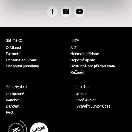
F
I
Y
a
n
o
c
s
u
e
t
T
b
a
u
dafilms.cz
Filmy
o
g
b
O Alianci
A-Z
o
r
e
Partneři
Nedávno přidané
k
a
Ochrana soukromí
Doporučujeme
m
Obchodní podmínky
Dostupné pro předplatitele
Režiséři
Pro uživatele
Pro dítě
Předplatné
Junior
Voucher
Proč Junior
Darovat
Vytvořit Junior Účet
FAQ