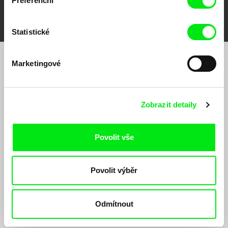
Preferenční
FIDMarseille
MFDF Ji.hlava
Visions du Réel
Statistické
Marketingové
Chcete být pravidelně informováni o našem
filmovém programu?
Zobrazit detaily
Povolit vše
Povolit výběr
Odesláním registrace k Newsletteru souhlasím se zasíláním obchodních sdělení
elektronickými prostředky a souvisejícím zpracováním osobních údajů pro účely
zasílání Newsletteru Doc-Air Distribution s.r.o. a potvrzuji, že jsem si přečetl(a)
Odmítnout
Zásady zpracování osobních údajů
, textu rozumím a souhlasím s ním, přičemž
beru na vědomí práva zde uvedená, zejména právo na námitky proti provádění
přímého marketingu.