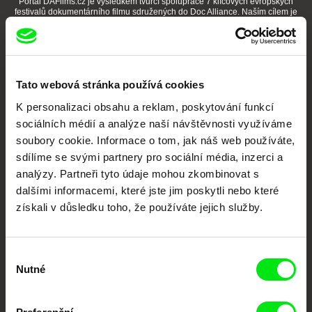
Portál DAFilms.cz je výsledkem tvůrčí spolupráce 7 klíčových evropských
festivalů dokumentárního filmu sdružených do Doc Alliance. Naším cílem je
posouvat hranice dokumentárního filmu, propagovat jeho rozmanitost a
podporovat kvalitní autorské filmy.
Členové Doc Alliance
Tato webová stránka používá cookies
K personalizaci obsahu a reklam, poskytování funkcí
sociálních médií a analýze naší návštěvnosti využíváme
soubory cookie. Informace o tom, jak náš web používáte,
sdílíme se svými partnery pro sociální média, inzerci a
analýzy. Partneři tyto údaje mohou zkombinovat s
CPH:DOX
Doclisboa
Millennium Docs
DOK Leipzig
dalšími informacemi, které jste jim poskytli nebo které
Against Gravity
získali v důsledku toho, že používáte jejich služby.
Výběr
Nutné
souhlasu