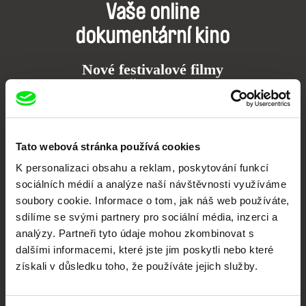
Vaše online
dokumentární kino
Nové festivalové filmy
každý týden
Portál DAFilms.cz je výsledkem tvůrčí spolupráce 7 klíčových evropských
festivalů dokumentárního filmu sdružených do Doc Alliance. Naším cílem je
Tato webová stránka používá cookies
posouvat hranice dokumentárního filmu, propagovat jeho rozmanitost a
podporovat kvalitní autorské filmy.
K personalizaci obsahu a reklam, poskytování funkcí
Členové Doc Alliance
sociálních médií a analýze naší návštěvnosti využíváme
soubory cookie. Informace o tom, jak náš web používáte,
sdílíme se svými partnery pro sociální média, inzerci a
analýzy. Partneři tyto údaje mohou zkombinovat s
dalšími informacemi, které jste jim poskytli nebo které
získali v důsledku toho, že používáte jejich služby.