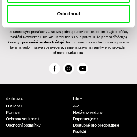
Odmítnout
Odesláním registrace k Newsletteru souhlasím se zasíláním obchodních sdělení
elektronickými prostředky a souvisejícím zpracováním osobních údajů pro účely
zasílání Newsletteru Doc-Air Distribution s.r.o. a potvrzuji, že jsem si přečetl(a)
Zásady zpracování osobních údajů
, textu rozumím a souhlasím s ním, přičemž
beru na vědomí práva zde uvedená, zejména právo na námitky proti provádění
přímého marketingu.
F
I
Y
a
n
o
c
s
u
e
t
T
b
a
u
dafilms.cz
Filmy
o
g
b
O Alianci
A-Z
o
r
e
Partneři
Nedávno přidané
k
a
Ochrana soukromí
Doporučujeme
m
Obchodní podmínky
Dostupné pro předplatitele
Režiséři