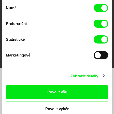
CPH:DOX
Doclisboa
Millennium Docs
DOK Leipzig
Výběr
Against Gravity
Nutné
souhlasu
Preferenční
Statistické
FIDMarseille
MFDF Ji.hlava
Visions du Réel
Marketingové
Zobrazit detaily
Chcete být pravidelně informováni o našem
filmovém programu?
Povolit vše
Povolit výběr