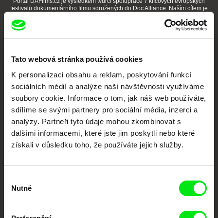
Portál DAFilms.cz je výsledkem tvůrčí spolupráce 7 klíčových evropských
festivalů dokumentárního filmu sdružených do Doc Alliance. Naším cílem je
posouvat hranice dokumentárního filmu, propagovat jeho rozmanitost a
podporovat kvalitní autorské filmy.
Členové Doc Alliance
Tato webová stránka používá cookies
K personalizaci obsahu a reklam, poskytování funkcí
sociálních médií a analýze naší návštěvnosti využíváme
soubory cookie. Informace o tom, jak náš web používáte,
sdílíme se svými partnery pro sociální média, inzerci a
analýzy. Partneři tyto údaje mohou zkombinovat s
CPH:DOX
Doclisboa
Millennium Docs
DOK Leipzig
dalšími informacemi, které jste jim poskytli nebo které
Against Gravity
získali v důsledku toho, že používáte jejich služby.
Výběr
Nutné
souhlasu