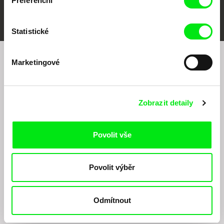
Preferenční
FIDMarseille
MFDF Ji.hlava
Visions du Réel
Statistické
Marketingové
Chcete být pravidelně informováni o našem
filmovém programu?
Zobrazit detaily
Povolit vše
Povolit výběr
Odesláním registrace k Newsletteru souhlasím se zasíláním obchodních sdělení
elektronickými prostředky a souvisejícím zpracováním osobních údajů pro účely
zasílání Newsletteru Doc-Air Distribution s.r.o. a potvrzuji, že jsem si přečetl(a)
Odmítnout
Zásady zpracování osobních údajů
, textu rozumím a souhlasím s ním, přičemž
beru na vědomí práva zde uvedená, zejména právo na námitky proti provádění
přímého marketingu.