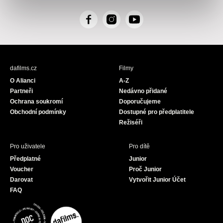
F
I
Y
a
n
o
c
s
u
e
t
T
b
a
u
dafilms.cz
Filmy
o
g
b
O Alianci
A-Z
o
r
e
Partneři
Nedávno přidané
k
a
Ochrana soukromí
Doporučujeme
m
Obchodní podmínky
Dostupné pro předplatitele
Režiséři
Pro uživatele
Pro dítě
Předplatné
Junior
Voucher
Proč Junior
Darovat
Vytvořit Junior Účet
FAQ