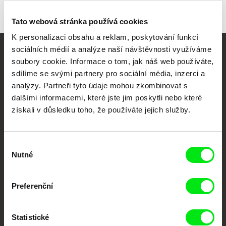
Tato webová stránka používá cookies
K personalizaci obsahu a reklam, poskytování funkcí
sociálních médií a analýze naší návštěvnosti využíváme
Vaše online
soubory cookie. Informace o tom, jak náš web používáte,
sdílíme se svými partnery pro sociální média, inzerci a
dokumentární kino
analýzy. Partneři tyto údaje mohou zkombinovat s
dalšími informacemi, které jste jim poskytli nebo které
Nové festivalové filmy
získali v důsledku toho, že používáte jejich služby.
každý týden
Výběr
Portál DAFilms.cz je výsledkem tvůrčí spolupráce 7 klíčových evropských
Nutné
festivalů dokumentárního filmu sdružených do Doc Alliance. Naším cílem je
souhlasu
posouvat hranice dokumentárního filmu, propagovat jeho rozmanitost a
podporovat kvalitní autorské filmy.
Členové Doc Alliance
Preferenční
Statistické