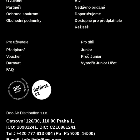
O Alianci
A-Z
o
r
e
Partneři
Nedávno přidané
k
a
Ochrana soukromí
Doporučujeme
m
Obchodní podmínky
Dostupné pro předplatitele
Režiséři
Pro uživatele
Pro dítě
Předplatné
Junior
Voucher
Proč Junior
Darovat
Vytvořit Junior Účet
FAQ
Doc-Air Distribution s.r.o.
Ostrovní 126/30, 110 00 Praha 1,
IČO: 10981241, DIČ: CZ10981241
Tel.: +420 777 613 094 (Po–Pá 9:00–16:00)
E-mail:
info@dafilms.com