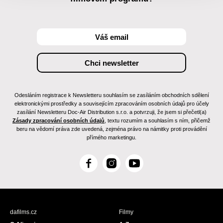
Odesláním registrace k Newsletteru souhlasím se zasíláním obchodních sdělení
elektronickými prostředky a souvisejícím zpracováním osobních údajů pro účely
zasílání Newsletteru Doc-Air Distribution s.r.o. a potvrzuji, že jsem si přečetl(a)
Zásady zpracování osobních údajů
, textu rozumím a souhlasím s ním, přičemž
beru na vědomí práva zde uvedená, zejména právo na námitky proti provádění
přímého marketingu.
F
I
Y
a
n
o
c
s
u
e
t
T
b
a
u
dafilms.cz
Filmy
o
g
b