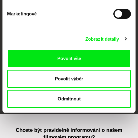
Marketingové
CPH:DOX
Doclisboa
Millennium Docs
DOK Leipzig
Zobrazit detaily
Against Gravity
Povolit vše
Povolit výběr
FIDMarseille
MFDF Ji.hlava
Visions du Réel
Odmítnout
Chcete být pravidelně informováni o našem
filmovém programu?