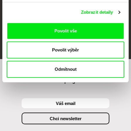
Zobrazit detaily
Povolit vše
FIDMarseille
MFDF Ji.hlava
Visions du Réel
Povolit výběr
Odmítnout
Chcete být pravidelně informováni o našem
filmovém programu?