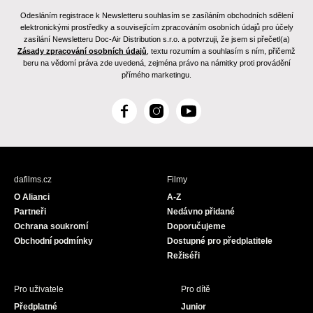
Odesláním registrace k Newsletteru souhlasím se zasíláním obchodních sdělení
elektronickými prostředky a souvisejícím zpracováním osobních údajů pro účely
zasílání Newsletteru Doc-Air Distribution s.r.o. a potvrzuji, že jsem si přečetl(a)
Zásady zpracování osobních údajů
, textu rozumím a souhlasím s ním, přičemž
beru na vědomí práva zde uvedená, zejména právo na námitky proti provádění
přímého marketingu.
F
I
Y
a
n
o
c
s
u
e
t
T
b
a
u
dafilms.cz
Filmy
o
g
b
O Alianci
A-Z
o
r
e
Partneři
Nedávno přidané
k
a
Ochrana soukromí
Doporučujeme
m
Obchodní podmínky
Dostupné pro předplatitele
Režiséři
Pro uživatele
Pro dítě
Předplatné
Junior