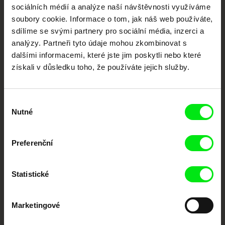
sociálních médií a analýze naší návštěvnosti využíváme
Nové festivalové filmy
soubory cookie. Informace o tom, jak náš web používáte,
každý týden
sdílíme se svými partnery pro sociální média, inzerci a
analýzy. Partneři tyto údaje mohou zkombinovat s
dalšími informacemi, které jste jim poskytli nebo které
Portál DAFilms.cz je výsledkem tvůrčí spolupráce 7 klíčových evropských
získali v důsledku toho, že používáte jejich služby.
festivalů dokumentárního filmu sdružených do Doc Alliance. Naším cílem je
posouvat hranice dokumentárního filmu, propagovat jeho rozmanitost a
podporovat kvalitní autorské filmy.
Členové Doc Alliance
Výběr
Nutné
souhlasu
Preferenční
Statistické
CPH:DOX
Doclisboa
Millennium Docs
DOK Leipzig
Against Gravity
Marketingové