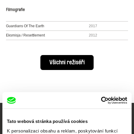
Filmografie
Guardians Of The Earth
2017
Eksmisja / Resettlement
2012
Všichni režiséři
Vaše online
Tato webová stránka používá cookies
dokumentární kino
K personalizaci obsahu a reklam, poskytování funkcí