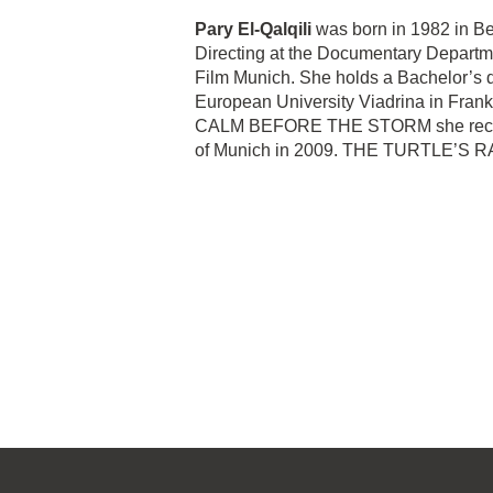
Pary El-Qalqili
was born in 1982 in Ber
Directing at the Documentary Departme
Film Munich. She holds a Bachelor’s d
European University Viadrina in Frankf
CALM BEFORE THE STORM she received
of Munich in 2009. THE TURTLE’S RAGE