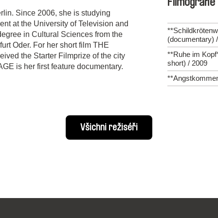
Filmografie
lin. Since 2006, she is studying
nt at the University of Television and
**Schildkrötenw
egree in Cultural Sciences from the
(documentary) 
urt Oder. For her short film THE
**Ruhe im Kopf
 the Starter Filmprize of the city
short) / 2009
 is her first feature documentary.
**Angstkommen*
Všichni režiséři