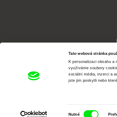
Tato webová stránka použ
K personalizaci obsahu a 
využíváme soubory cookie.
sociální média, inzerci a 
jste jim poskytli nebo kter
Portál DAFilms.cz je výsledkem tvůr
Alliance. Naším cílem je posouvat hr
Výběr
Nutné
Pref