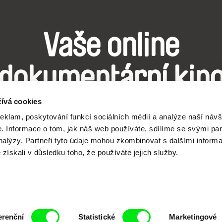
Vaše online
dokumentární kin
ívá cookies
Nové festivalové filmy
reklam, poskytování funkcí sociálních médií a analýze naší návš
každý týden
 Informace o tom, jak náš web používáte, sdílíme se svými par
analýzy. Partneři tyto údaje mohou zkombinovat s dalšími inform
é získali v důsledku toho, že používáte jejich služby.
čí spolupráce 7 klíčových evropských festivalů do
anice dokumentárního filmu, propagovat jeho rozma
erenční
Statistické
Marketingové
filmy.