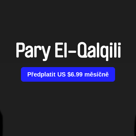
Pary El-Qalqili
Předplatit US $6.99 měsíčně