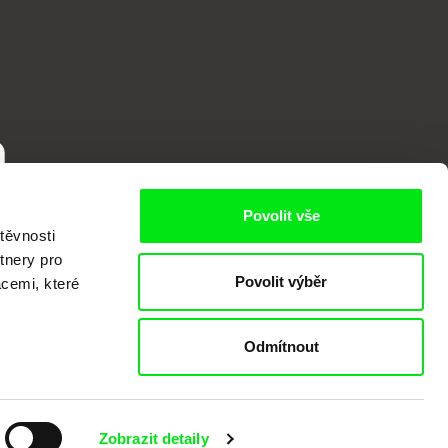
o
Povolit vše
těvnosti
tnery pro
Povolit výběr
acemi, které
Odmítnout
kumentárního filmu sdružených do Doc
nitost a podporovat kvalitní autorské
Zobrazit detaily