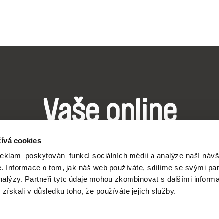
Vaše online
dokumentární kin
ívá cookies
reklam, poskytování funkcí sociálních médií a analýze naší návš
 Informace o tom, jak náš web používáte, sdílíme se svými par
Nové festivalové filmy
analýzy. Partneři tyto údaje mohou zkombinovat s dalšími inform
každý týden
é získali v důsledku toho, že používáte jejich služby.