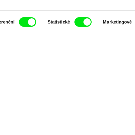
erenční
Statistické
Marketingové
čí spolupráce 7 klíčových evropských festivalů do
anice dokumentárního filmu, propagovat jeho rozma
filmy.
Členové Doc Alliance
lennium Docs Against
DOK Leipzig
FIDMarseille