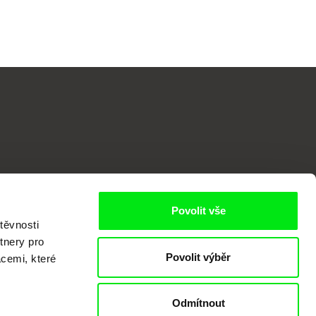
o
Povolit vše
těvnosti
tnery pro
Povolit výběr
acemi, které
Odmítnout