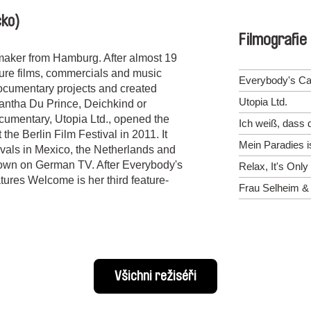
ko)
Filmografie
maker from Hamburg. After almost 19
ture films, commercials and music
Everybody's C
ocumentary projects and created
Utopia Ltd.
antha Du Prince, Deichkind or
ocumentary, Utopia Ltd., opened the
Ich weiß, dass d
he Berlin Film Festival in 2011. It
Mein Paradies i
tivals in Mexico, the Netherlands and
own on German TV. After Everybody's
Relax, It's Onl
ures Welcome is her third feature-
Frau Selheim &
Všichni režiséři