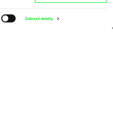
Zobrazit detaily
kumentárního filmu sdružených do Doc
nitost a podporovat kvalitní autorské
MFDF Ji.hlava
Visions du Réel