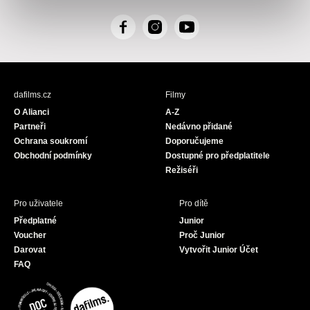
F
I
Y
a
n
o
c
s
u
e
t
T
b
a
u
dafilms.cz
Filmy
o
g
b
O Alianci
A-Z
o
r
e
Partneři
Nedávno přidané
k
a
Ochrana soukromí
Doporučujeme
m
Obchodní podmínky
Dostupné pro předplatitele
Režiséři
Pro uživatele
Pro dítě
Předplatné
Junior
Voucher
Proč Junior
Darovat
Vytvořit Junior Účet
FAQ