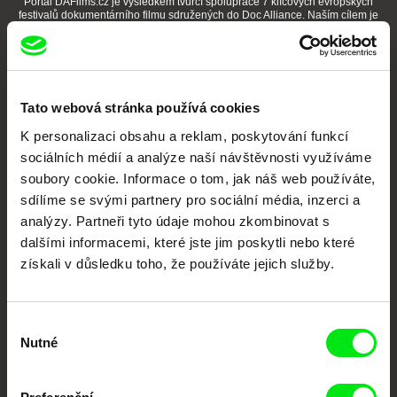
Portál DAFilms.cz je výsledkem tvůrčí spolupráce 7 klíčových evropských
festivalů dokumentárního filmu sdružených do Doc Alliance. Naším cílem je
posouvat hranice dokumentárního filmu, propagovat jeho rozmanitost a
podporovat kvalitní autorské filmy.
Členové Doc Alliance
Tato webová stránka používá cookies
K personalizaci obsahu a reklam, poskytování funkcí
sociálních médií a analýze naší návštěvnosti využíváme
soubory cookie. Informace o tom, jak náš web používáte,
sdílíme se svými partnery pro sociální média, inzerci a
analýzy. Partneři tyto údaje mohou zkombinovat s
CPH:DOX
Doclisboa
Millennium Docs
DOK Leipzig
dalšími informacemi, které jste jim poskytli nebo které
Against Gravity
získali v důsledku toho, že používáte jejich služby.
Výběr
Nutné
souhlasu