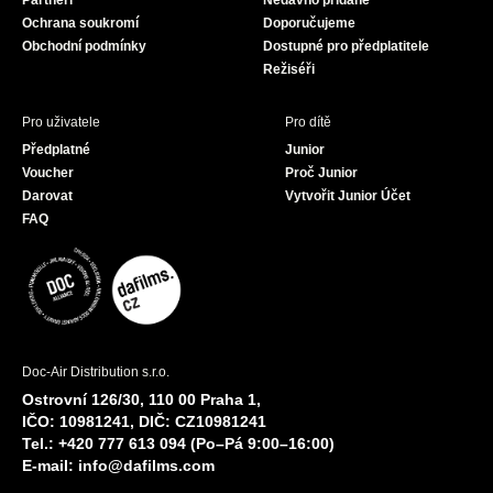
Partneři
Nedávno přidané
k
a
Ochrana soukromí
Doporučujeme
m
Obchodní podmínky
Dostupné pro předplatitele
Režiséři
Pro uživatele
Pro dítě
Předplatné
Junior
Voucher
Proč Junior
Darovat
Vytvořit Junior Účet
FAQ
Doc-Air Distribution s.r.o.
Ostrovní 126/30, 110 00 Praha 1,
IČO: 10981241, DIČ: CZ10981241
Tel.: +420 777 613 094 (Po–Pá 9:00–16:00)
E-mail:
info@dafilms.com