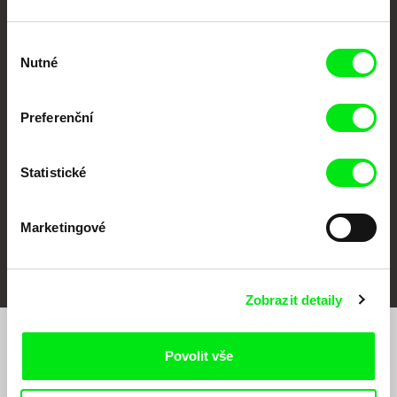
Výběr
Nutné
souhlasu
CPH:DOX
Doclisboa
Millennium Docs
DOK Leipzig
Against Gravity
Preferenční
Statistické
Marketingové
FIDMarseille
MFDF Ji.hlava
Visions du Réel
Zobrazit detaily
Chcete být pravidelně informováni o našem
Povolit vše
filmovém programu?