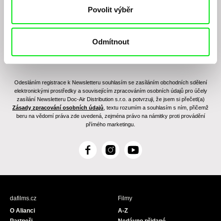
Povolit výběr
Odmítnout
Odesláním registrace k Newsletteru souhlasím se zasíláním obchodních sdělení
elektronickými prostředky a souvisejícím zpracováním osobních údajů pro účely
zasílání Newsletteru Doc-Air Distribution s.r.o. a potvrzuji, že jsem si přečetl(a)
Zásady zpracování osobních údajů
, textu rozumím a souhlasím s ním, přičemž
beru na vědomí práva zde uvedená, zejména právo na námitky proti provádění
přímého marketingu.
F
I
Y
a
n
o
c
s
u
e
t
T
b
a
u
dafilms.cz
Filmy
o
g
b
O Alianci
A-Z
o
r
e