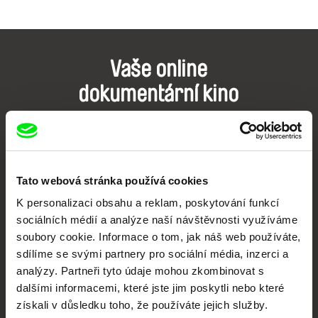
Vaše online
dokumentární kino
Nové festivalové filmy
každý týden
Tato webová stránka používá cookies
Portál DAFilms.cz je výsledkem tvůrčí spolupráce 7 klíčových evropských
festivalů dokumentárního filmu sdružených do Doc Alliance. Naším cílem je
K personalizaci obsahu a reklam, poskytování funkcí
posouvat hranice dokumentárního filmu, propagovat jeho rozmanitost a
sociálních médií a analýze naší návštěvnosti využíváme
podporovat kvalitní autorské filmy.
soubory cookie. Informace o tom, jak náš web používáte,
Členové Doc Alliance
sdílíme se svými partnery pro sociální média, inzerci a
analýzy. Partneři tyto údaje mohou zkombinovat s
dalšími informacemi, které jste jim poskytli nebo které
získali v důsledku toho, že používáte jejich služby.