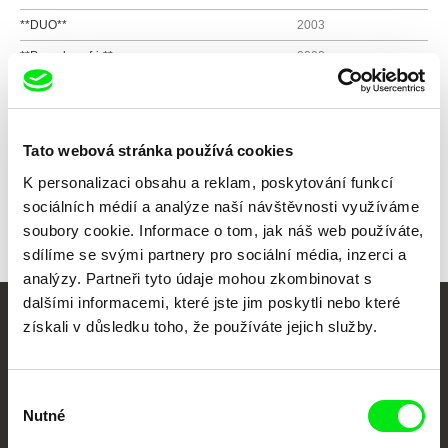
**DUO**
2003
**Pare de sufrir**
2002
Všichni režiséři
Tato webová stránka používá cookies
K personalizaci obsahu a reklam, poskytování funkcí
sociálních médií a analýze naší návštěvnosti využíváme
soubory cookie. Informace o tom, jak náš web používáte,
sdílíme se svými partnery pro sociální média, inzerci a
analýzy. Partneři tyto údaje mohou zkombinovat s
dalšími informacemi, které jste jim poskytli nebo které
získali v důsledku toho, že používáte jejich služby.
Vaše online
dokumentární kino
Výběr
Nutné
Nové festivalové filmy
souhlasu
každý týden