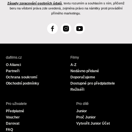
Zásady zpracování osobních údajů
, textu rozumím a souhlasím s ním, přičemž
beru na vědomí práva zde uvedená, zejména právo na námitky proti provádění
přímého marketingu.
F
I
Y
a
n
o
c
s
u
e
t
T
b
a
u
dafilms.cz
Filmy
o
g
b
O Alianci
A-Z
o
r
e
Partneři
Nedávno přidané
k
a
Ochrana soukromí
Doporučujeme
m
Obchodní podmínky
Dostupné pro předplatitele
Režiséři
Pro uživatele
Pro dítě
Předplatné
Junior
Voucher
Proč Junior
Darovat
Vytvořit Junior Účet
FAQ