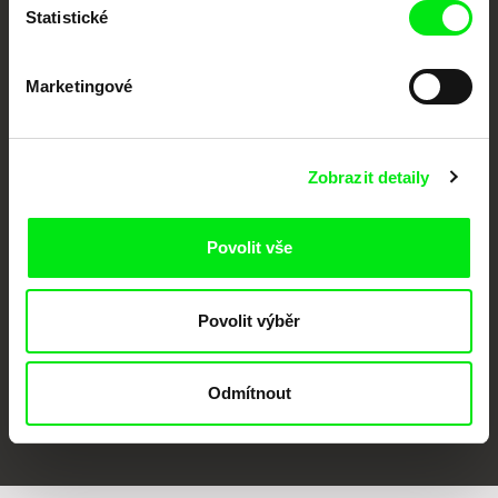
Statistické
Marketingové
Zobrazit detaily
CPH:DOX
Doclisboa
Millennium Docs
DOK Leipzig
Against Gravity
Povolit vše
Povolit výběr
Odmítnout
FIDMarseille
MFDF Ji.hlava
Visions du Réel