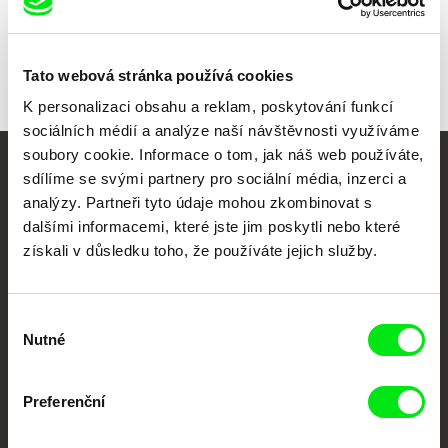
Tato webová stránka používá cookies
K personalizaci obsahu a reklam, poskytování funkcí
sociálních médií a analýze naší návštěvnosti využíváme
soubory cookie. Informace o tom, jak náš web používáte,
sdílíme se svými partnery pro sociální média, inzerci a
Vaše online
analýzy. Partneři tyto údaje mohou zkombinovat s
dokumentární kino
dalšími informacemi, které jste jim poskytli nebo které
získali v důsledku toho, že používáte jejich služby.
Nové festivalové filmy
každý týden
Výběr
Nutné
souhlasu
Portál DAFilms.cz je výsledkem tvůrčí spolupráce 7 klíčových evropských
festivalů dokumentárního filmu sdružených do Doc Alliance. Naším cílem je
posouvat hranice dokumentárního filmu, propagovat jeho rozmanitost a
Preferenční
podporovat kvalitní autorské filmy.
Členové Doc Alliance