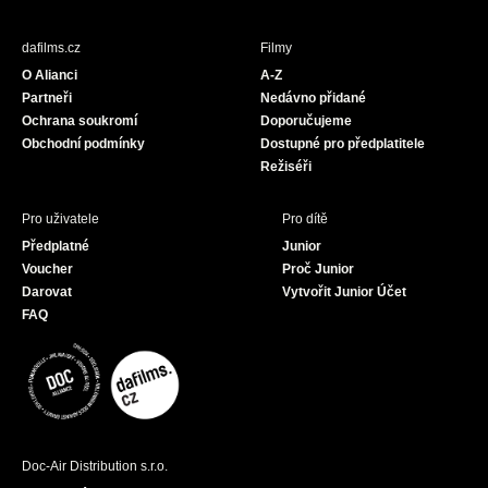
e
t
T
b
a
u
dafilms.cz
Filmy
o
g
b
O Alianci
A-Z
o
r
e
Partneři
Nedávno přidané
k
a
Ochrana soukromí
Doporučujeme
m
Obchodní podmínky
Dostupné pro předplatitele
Režiséři
Pro uživatele
Pro dítě
Předplatné
Junior
Voucher
Proč Junior
Darovat
Vytvořit Junior Účet
FAQ
Doc-Air Distribution s.r.o.