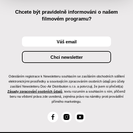
Chcete být pravidelně informováni o našem
filmovém programu?
Odesláním registrace k Newsletteru souhlasím se zasíláním obchodních sdělení
elektronickými prostředky a souvisejícím zpracováním osobních údajů pro účely
zasílání Newsletteru Doc-Air Distribution s.r.o. a potvrzuji, že jsem si přečetl(a)
Zásady zpracování osobních údajů
, textu rozumím a souhlasím s ním, přičemž
beru na vědomí práva zde uvedená, zejména právo na námitky proti provádění
přímého marketingu.
F
I
Y
a
n
o
c
s
u