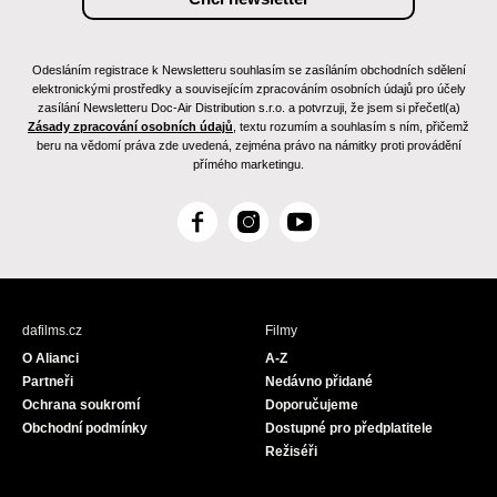
Odesláním registrace k Newsletteru souhlasím se zasíláním obchodních sdělení
elektronickými prostředky a souvisejícím zpracováním osobních údajů pro účely
zasílání Newsletteru Doc-Air Distribution s.r.o. a potvrzuji, že jsem si přečetl(a)
Zásady zpracování osobních údajů
, textu rozumím a souhlasím s ním, přičemž
beru na vědomí práva zde uvedená, zejména právo na námitky proti provádění
přímého marketingu.
F
I
Y
a
n
o
c
s
u
e
t
T
b
a
u
dafilms.cz
Filmy
o
g
b
O Alianci
A-Z
o
r
e
Partneři
Nedávno přidané
k
a
Ochrana soukromí
Doporučujeme
m
Obchodní podmínky
Dostupné pro předplatitele
Režiséři