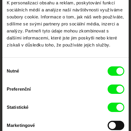
K personalizaci obsahu a reklam, poskytování funkcí
dokumentární kino
sociálních médií a analýze naší návštěvnosti využíváme
soubory cookie. Informace o tom, jak náš web používáte,
Nové festivalové filmy
sdílíme se svými partnery pro sociální média, inzerci a
každý týden
analýzy. Partneři tyto údaje mohou zkombinovat s
dalšími informacemi, které jste jim poskytli nebo které
získali v důsledku toho, že používáte jejich služby.
Portál DAFilms.cz je výsledkem tvůrčí spolupráce 7 klíčových evropských
festivalů dokumentárního filmu sdružených do Doc Alliance. Naším cílem je
posouvat hranice dokumentárního filmu, propagovat jeho rozmanitost a
podporovat kvalitní autorské filmy.
Výběr
Členové Doc Alliance
Nutné
souhlasu
Preferenční
Statistické
Marketingové
CPH:DOX
Doclisboa
Millennium Docs
DOK Leipzig
Against Gravity