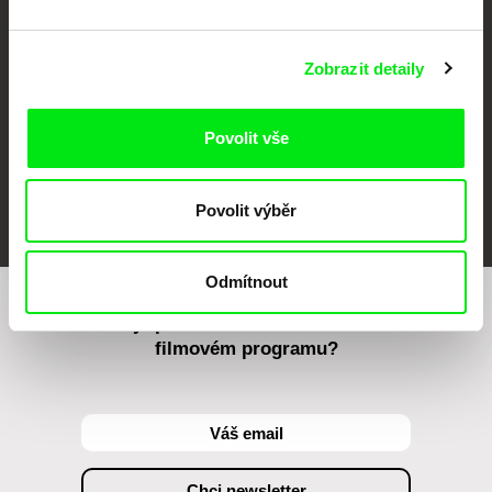
Zobrazit detaily
Povolit vše
FIDMarseille
MFDF Ji.hlava
Visions du Réel
Povolit výběr
Odmítnout
Chcete být pravidelně informováni o našem
filmovém programu?