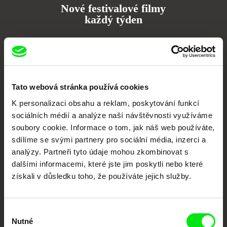
Nové festivalové filmy
každý týden
Portál DAFilms.cz je výsledkem tvůrčí spolupráce 7 klíčových evropských
festivalů dokumentárního filmu sdružených do Doc Alliance. Naším cílem je
posouvat hranice dokumentárního filmu, propagovat jeho rozmanitost a
podporovat kvalitní autorské filmy.
Tato webová stránka používá cookies
Členové Doc Alliance
K personalizaci obsahu a reklam, poskytování funkcí
sociálních médií a analýze naší návštěvnosti využíváme
soubory cookie. Informace o tom, jak náš web používáte,
sdílíme se svými partnery pro sociální média, inzerci a
analýzy. Partneři tyto údaje mohou zkombinovat s
dalšími informacemi, které jste jim poskytli nebo které
získali v důsledku toho, že používáte jejich služby.
CPH:DOX
Doclisboa
Millennium Docs
DOK Leipzig
Against Gravity
Výběr
Nutné
souhlasu