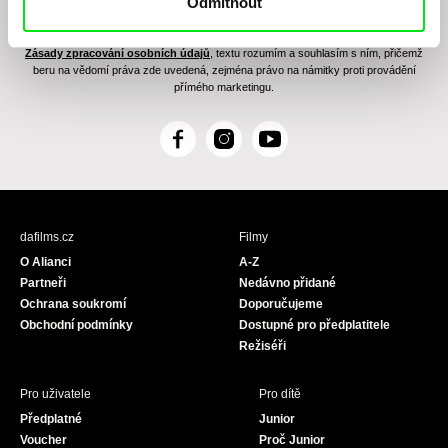
Odmítnout
Odesláním registrace k Newsletteru souhlasím se zasíláním obchodních sdělení
elektronickými prostředky a souvisejícím zpracováním osobních údajů pro účely
zasílání Newsletteru Doc-Air Distribution s.r.o. a potvrzuji, že jsem si přečetl(a)
Zásady zpracování osobních údajů
, textu rozumím a souhlasím s ním, přičemž
beru na vědomí práva zde uvedená, zejména právo na námitky proti provádění
přímého marketingu.
F
I
Y
a
n
o
c
s
u
e
t
T
b
a
u
dafilms.cz
Filmy
o
g
b
O Alianci
A-Z
o
r
e
Partneři
Nedávno přidané
k
a
Ochrana soukromí
Doporučujeme
m
Obchodní podmínky
Dostupné pro předplatitele
Režiséři
Pro uživatele
Pro dítě
Předplatné
Junior
Voucher
Proč Junior