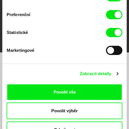
Preferenční
FIDMarseille
MFDF Ji.hlava
Visions du Réel
Statistické
Marketingové
Chcete být pravidelně informováni o našem
Zobrazit detaily
filmovém programu?
Povolit vše
Povolit výběr