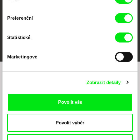
Preferenční
Statistické
FIDMarseille
MFDF Ji.hlava
Visions du Réel
Marketingové
Chcete být pravidelně informováni o našem
Zobrazit detaily
filmovém programu?
Povolit vše
Povolit výběr