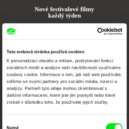
Nové festivalové filmy
každý týden
Portál DAFilms.cz je výsledkem tvůrčí spolupráce 7 klíčových evropských
festivalů dokumentárního filmu sdružených do Doc Alliance. Naším cílem je
posouvat hranice dokumentárního filmu, propagovat jeho rozmanitost a
podporovat kvalitní autorské filmy.
Tato webová stránka používá cookies
Členové Doc Alliance
K personalizaci obsahu a reklam, poskytování funkcí
sociálních médií a analýze naší návštěvnosti využíváme
soubory cookie. Informace o tom, jak náš web používáte,
sdílíme se svými partnery pro sociální média, inzerci a
analýzy. Partneři tyto údaje mohou zkombinovat s
dalšími informacemi, které jste jim poskytli nebo které
získali v důsledku toho, že používáte jejich služby.
CPH:DOX
Doclisboa
Millennium Docs
DOK Leipzig
Against Gravity
Výběr
Nutné
souhlasu