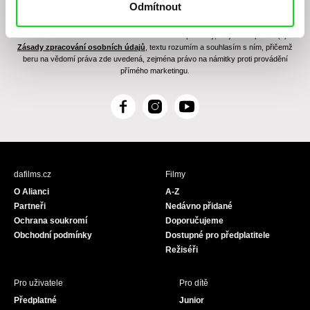
Odmítnout
Odesláním registrace k Newsletteru souhlasím se zasíláním obchodních sdělení
elektronickými prostředky a souvisejícím zpracováním osobních údajů pro účely
zasílání Newsletteru Doc-Air Distribution s.r.o. a potvrzuji, že jsem si přečetl(a)
Zásady zpracování osobních údajů
, textu rozumím a souhlasím s ním, přičemž
beru na vědomí práva zde uvedená, zejména právo na námitky proti provádění
přímého marketingu.
F
I
Y
a
n
o
c
s
u
e
t
T
b
a
u
dafilms.cz
Filmy
o
g
b
O Alianci
A-Z
o
r
e
Partneři
Nedávno přidané
k
a
Ochrana soukromí
Doporučujeme
m
Obchodní podmínky
Dostupné pro předplatitele
Režiséři
Pro uživatele
Pro dítě
Předplatné
Junior