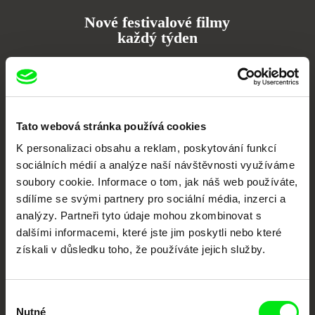
Nové festivalové filmy
každý týden
Portál DAFilms.cz je výsledkem tvůrčí spolupráce 7 klíčových evropských
festivalů dokumentárního filmu sdružených do Doc Alliance. Naším cílem je
posouvat hranice dokumentárního filmu, propagovat jeho rozmanitost a
podporovat kvalitní autorské filmy.
Tato webová stránka používá cookies
Členové Doc Alliance
K personalizaci obsahu a reklam, poskytování funkcí
sociálních médií a analýze naší návštěvnosti využíváme
soubory cookie. Informace o tom, jak náš web používáte,
sdílíme se svými partnery pro sociální média, inzerci a
analýzy. Partneři tyto údaje mohou zkombinovat s
dalšími informacemi, které jste jim poskytli nebo které
získali v důsledku toho, že používáte jejich služby.
CPH:DOX
Doclisboa
Millennium Docs
DOK Leipzig
Against Gravity
Výběr
Nutné
souhlasu