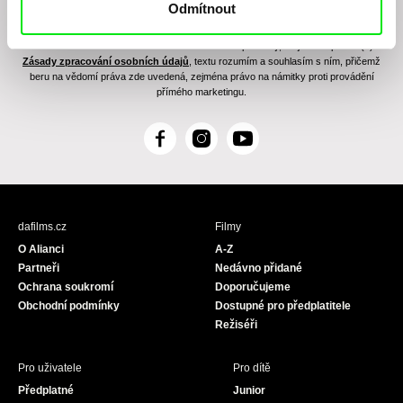
Odmítnout
Odesláním registrace k Newsletteru souhlasím se zasíláním obchodních sdělení
elektronickými prostředky a souvisejícím zpracováním osobních údajů pro účely
zasílání Newsletteru Doc-Air Distribution s.r.o. a potvrzuji, že jsem si přečetl(a)
Zásady zpracování osobních údajů
, textu rozumím a souhlasím s ním, přičemž
beru na vědomí práva zde uvedená, zejména právo na námitky proti provádění
přímého marketingu.
F
I
Y
a
n
o
c
s
u
e
t
T
b
a
u
dafilms.cz
Filmy
o
g
b
O Alianci
A-Z
o
r
e
Partneři
Nedávno přidané
k
a
Ochrana soukromí
Doporučujeme
m
Obchodní podmínky
Dostupné pro předplatitele
Režiséři
Pro uživatele
Pro dítě
Předplatné
Junior