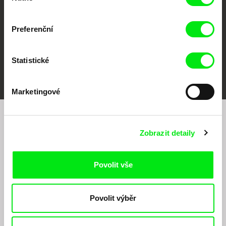
Preferenční
Statistické
FIDMarseille
MFDF Ji.hlava
Visions du Réel
Marketingové
Chcete být pravidelně informováni o našem
Zobrazit detaily
filmovém programu?
Povolit vše
Povolit výběr